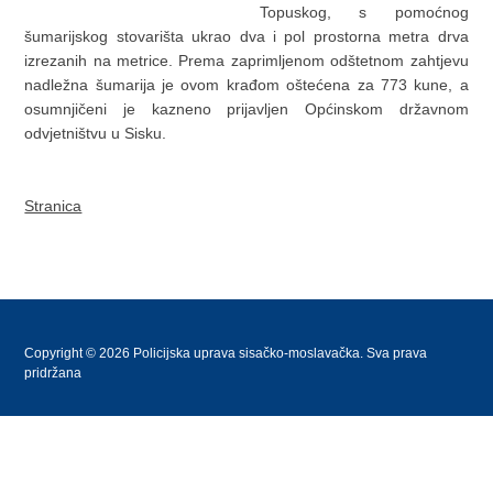
Topuskog, s pomoćnog
šumarijskog stovarišta ukrao dva i pol prostorna metra drva
izrezanih na metrice. Prema zaprimljenom odštetnom zahtjevu
nadležna šumarija je ovom krađom oštećena za 773 kune, a
osumnjičeni je kazneno prijavljen Općinskom državnom
odvjetništvu u Sisku.
Stranica
Copyright © 2026 Policijska uprava sisačko-moslavačka. Sva prava
pridržana