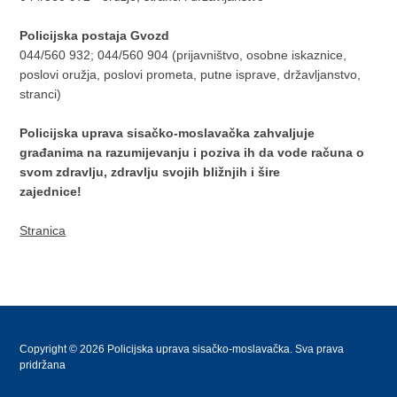
Policijska postaja Gvozd
044/560 932; 044/560 904 (prijavništvo, osobne iskaznice,
poslovi oružja, poslovi prometa, putne isprave, državljanstvo,
stranci)
Policijska uprava sisačko-moslavačka zahvaljuje
građanima na razumijevanju i poziva ih da vode računa o
svom zdravlju, zdravlju svojih bližnjih i šire
zajednice!
Stranica
Copyright © 2026 Policijska uprava sisačko-moslavačka. Sva prava
pridržana