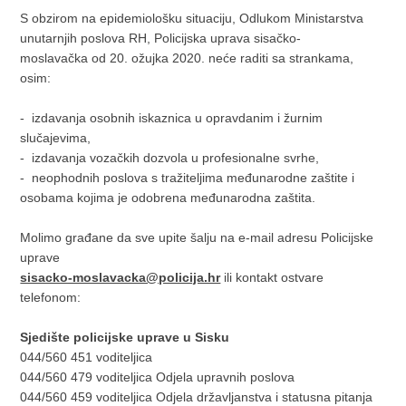
S obzirom na epidemiološku situaciju, Odlukom Ministarstva
unutarnjih poslova RH, Policijska uprava sisačko-
moslavačka od 20. ožujka 2020. neće raditi sa strankama,
osim:
- izdavanja osobnih iskaznica u opravdanim i žurnim
slučajevima,
- izdavanja vozačkih dozvola u profesionalne svrhe,
- neophodnih poslova s tražiteljima međunarodne zaštite i
osobama kojima je odobrena međunarodna zaštita.
Molimo građane da sve upite šalju na e-mail adresu Policijske
uprave
sisacko-moslavacka@policija.hr
ili kontakt ostvare
telefonom:
Sjedište policijske uprave u Sisku
044/560 451 voditeljica
044/560 479 voditeljica Odjela upravnih poslova
044/560 459 voditeljica Odjela državljanstva i statusna pitanja