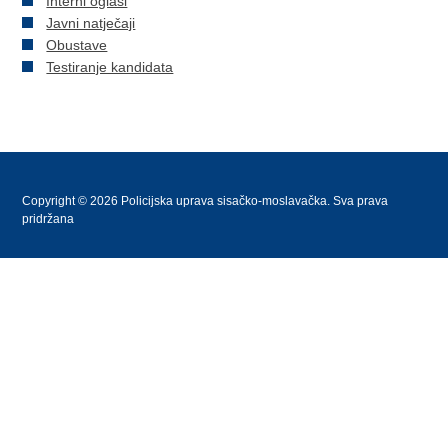
Interni oglasi
Javni natječaji
Obustave
Testiranje kandidata
Copyright © 2026 Policijska uprava sisačko-moslavačka. Sva prava
pridržana