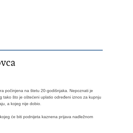
ovca
jevara počinjena na štetu 20-godišnjaka. Nepoznati je
g tako što je oštećeni uplatio određeni iznos za kupnju
ju, a kojeg nije dobio.
iv kojeg će biti podnijeta kaznena prijava nadležnom