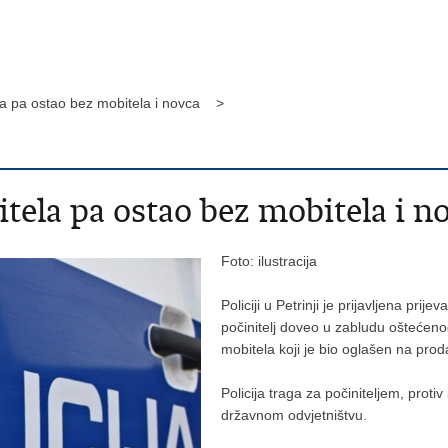
la pa ostao bez mobitela i novca >
ela pa ostao bez mobitela i n
Foto: ilustracija
Policiji u Petrinji je prijavljena pri
počinitelj doveo u zabludu oštećeno
mobitela koji je bio oglašen na proda
Policija traga za počiniteljem, prot
državnom odvjetništvu.