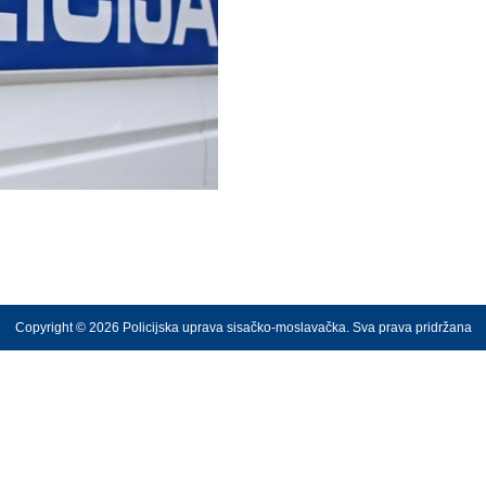
Copyright © 2026 Policijska uprava sisačko-moslavačka. Sva prava pridržana