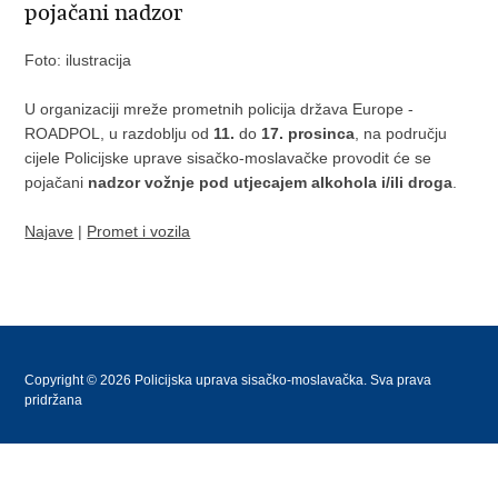
pojačani nadzor
Foto: ilustracija
U organizaciji mreže prometnih policija država Europe -
ROADPOL, u razdoblju od
11.
do
17. prosinca
, na području
cijele Policijske uprave sisačko-moslavačke provodit će se
pojačani
nadzor vožnje pod utjecajem alkohola i/ili droga
.
Najave
|
Promet i vozila
Copyright © 2026 Policijska uprava sisačko-moslavačka. Sva prava
pridržana