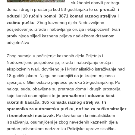
službenici obavili pretragu
doma i drugih prostorija kod 58-godišnjaka te su
pronašli i
oduzeli 10 ručnih bombi, 3871 komad raznog streljiva i
zračnu pušku
. Zbog kaznenog djela Nedozvoljeno
posjedovanje, izrada i nabavljanje oružja i eksplozivnih tvari
protiv njega slijedi kaznena prijava nadležnom državnom
odvjetništvu.
Zbog sumnje u počinjenje kaznenih djela Prijetnja i
Nedozvoljeno posjedovanje, izrada i nabavljanje oružja i
eksplozivnih tvari, dovršeno je i kriminalističko istraživanje nad
18-godišnjakom. Njega se sumnjiči da je krajem mjeseca
siječnja, u Glini ostavio prijeteću poruku 25-godišnjakinji. Po
nalogu suda, obavljene su pretrage doma i drugih prostorija
koje koristi osumnjičeni te
je pronađeno i oduzeto šest
raketnih bacača, 385 komada raznog streljiva, tri
spremnika za automatsku pušku, nožice za puškomitraljez
i tromblonski nastavak.
Po dovršenom kriminalističkom
istraživanju, osumnjičeni je zbog navedenih kaznenih djela
predan pritvorskom nadzorniku Policijske uprave sisačko-