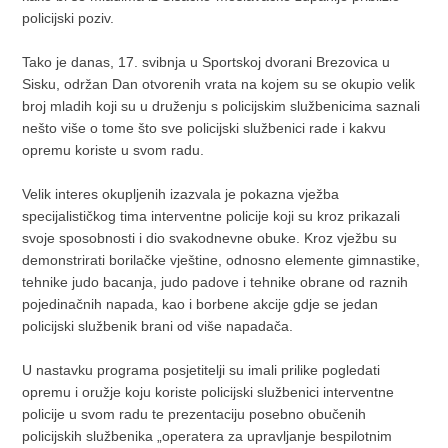
policijski poziv.
Tako je danas, 17. svibnja u Sportskoj dvorani Brezovica u
Sisku, održan Dan otvorenih vrata na kojem su se okupio velik
broj mladih koji su u druženju s policijskim službenicima saznali
nešto više o tome što sve policijski službenici rade i kakvu
opremu koriste u svom radu.
Velik interes okupljenih izazvala je pokazna vježba
specijalističkog tima interventne policije koji su kroz prikazali
svoje sposobnosti i dio svakodnevne obuke. Kroz vježbu su
demonstrirati borilačke vještine, odnosno elemente gimnastike,
tehnike judo bacanja, judo padove i tehnike obrane od raznih
pojedinačnih napada, kao i borbene akcije gdje se jedan
policijski službenik brani od više napadača.
U nastavku programa posjetitelji su imali prilike pogledati
opremu i oružje koju koriste policijski službenici interventne
policije u svom radu te prezentaciju posebno obučenih
policijskih službenika „operatera za upravljanje bespilotnim