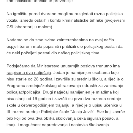
kriminalističke tehnike te prevencije.
Na igralištu pored dvorane mogli su razgledati razna policijska
vozila, između ostalih i kombi kriminalističke tehnike (svojevrsni
CSI labaratorij u malom).
Nadamo se da smo svima zainteresiranima na ovaj način
uspjeli barem malo pojasniti i približiti dio policijskog posla i da
će neki poželjeti postati dio našeg policijskog tima.
Podsjećamo da
Ministarstvo unutarnjih poslova trenutno ima
raspisana dva natječaja
. Jedan je namijenjen osobama koje
nisu starije od 28 godina i završile su srednju školu, a riječ je o
Programu srednjoškolskog obrazovanja odraslih za zanimanje
policajac/policajka. Drugi natječaj namijenjen je mladima koji
nisu stariji od 19 godina i završili su prva dva razreda srednje
škole u četverogodišnjem trajanju, a riječ je o upisu učenika u
III. razred srednje Policijske škole ''Josip Jović''. Sve koji završe
bilo koji od ova dva oblika školovanja čeka siguran posao, a
imaju i mogućnost napredovanja i nastavka školovanja.