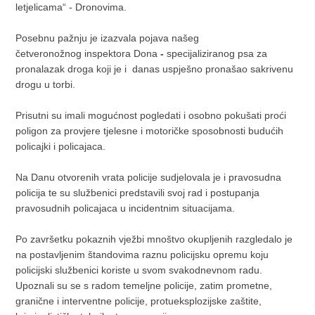
letjelicama“ - Dronovima.
Posebnu pažnju je izazvala pojava našeg
četveronožnog
inspektora Dona
-
specijaliziranog psa za
pronalazak droga koji je i danas uspješno pronašao sakrivenu
drogu u torbi.
Prisutni su imali mogućnost pogledati i osobno pokušati proći
poligon za provjere tjelesne i motoričke sposobnosti budućih
policajki i policajaca.
Na Danu otvorenih vrata policije sudjelovala je i pravosudna
policija te su službenici predstavili svoj rad i postupanja
pravosudnih policajaca u incidentnim situacijama.
Po završetku pokaznih vježbi mnoštvo okupljenih razgledalo je
na postavljenim štandovima raznu policijsku opremu koju
policijski službenici koriste u svom svakodnevnom radu.
Upoznali su se s radom temeljne policije, zatim prometne,
granične i interventne policije, protueksplozijske zaštite,