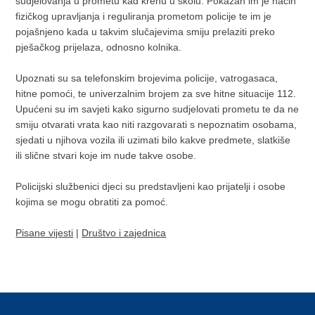
sudjelovanja u prometu kad krenu u školu. Pokazan im je način
fizičkog upravljanja i reguliranja prometom policije te im je
pojašnjeno kada u takvim slučajevima smiju prelaziti preko
pješačkog prijelaza, odnosno kolnika.
Upoznati su sa telefonskim brojevima policije, vatrogasaca,
hitne pomoći, te univerzalnim brojem za sve hitne situacije 112.
Upućeni su im savjeti kako sigurno sudjelovati prometu te da ne
smiju otvarati vrata kao niti razgovarati s nepoznatim osobama,
sjedati u njihova vozila ili uzimati bilo kakve predmete, slatkiše
ili slične stvari koje im nude takve osobe.
Policijski službenici djeci su predstavljeni kao prijatelji i osobe
kojima se mogu obratiti za pomoć.
Pisane vijesti
|
Društvo i zajednica