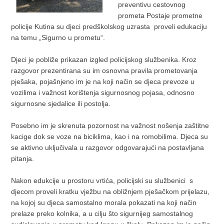
preventivu cestovnog
prometa Postaje prometne
policije Kutina su djeci predškolskog uzrasta proveli edukaciju
na temu „Sigurno u prometu“.
Djeci je pobliže prikazan izgled policijskog službenika. Kroz
razgovor prezentirana su im osnovna pravila prometovanja
pješaka, pojašnjeno im je na koji način se djeca prevoze u
vozilima i važnost korištenja sigurnosnog pojasa, odnosno
sigurnosne sjedalice ili postolja.
Posebno im je skrenuta pozornost na važnost nošenja zaštitne
kacige dok se voze na biciklima, kao i na romobilima. Djeca su
se aktivno uključivala u razgovor odgovarajući na postavljana
pitanja.
Nakon edukcije u prostoru vrtića, policijski su službenici s
djecom proveli kratku vježbu na obližnjem pješačkom prijelazu,
na kojoj su djeca samostalno morala pokazati na koji način
prelaze preko kolnika, a u cilju što sigurnijeg samostalnog