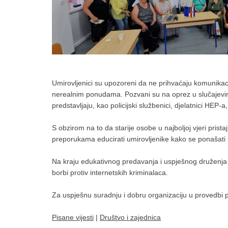
Umirovljenici su upozoreni da ne prihvaćaju komunikac
nerealnim ponudama. Pozvani su na oprez u slučajevim
predstavljaju, kao policijski službenici, djelatnici HEP-a
S obzirom na to da starije osobe u najboljoj vjeri prist
preporukama educirati umirovljenike kako se ponašati u 
Na kraju edukativnog predavanja i uspješnog druženja s
borbi protiv internetskih kriminalaca.
Za uspješnu suradnju i dobru organizaciju u provedbi p
Pisane vijesti
|
Društvo i zajednica