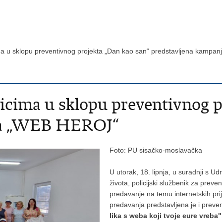
ima u sklopu preventivnog projekta „Dan kao san“ predstavljena kam
icima u sklopu preventivnog p
ja „WEB HEROJ“
Foto: PU sisačko-moslavačka
U utorak, 18. lipnja, u suradnji s 
života, policijski službenik za preve
predavanje na temu internetskih pri
predavanja predstavljena je i prev
lika s weba koji tvoje eure vreba"