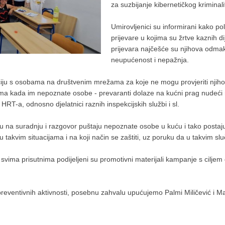
za suzbijanje kibernetičkog kriminal
Umirovljenici su informirani kako po
prijevare u kojima su žrtve kaznih d
prijevara najčešće su njihova odmak
neupućenost i nepažnja.
iju s osobama na društvenim mrežama za koje ne mogu provjeriti njihov 
a kada im nepoznate osobe - prevaranti dolaze na kućni prag nudeći ra
, HRT-a, odnosno djelatnici raznih inspekcijskih službi i sl.
aju na suradnju i razgovor puštaju nepoznate osobe u kuću i tako postaju 
takvim situacijama i na koji način se zaštiti, uz poruku da u takvim slu
vima prisutnima podijeljeni su promotivni materijali kampanje s ciljem
reventivnih aktivnosti, posebnu zahvalu upućujemo Palmi Miličević i Ma