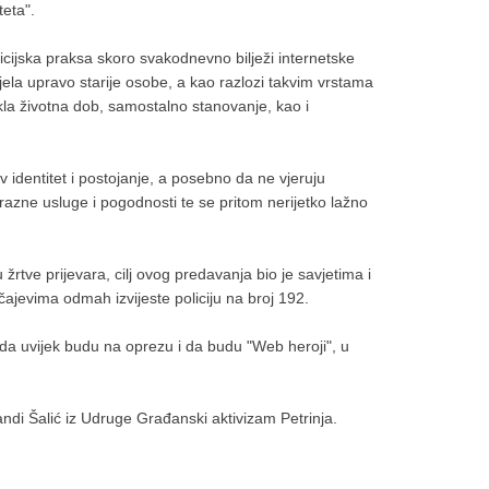
iteta".
licijska praksa skoro svakodnevno bilježi internetske
ijela upravo starije osobe, a kao razlozi takvim vrstama
la životna dob, samostalno stanovanje, kao i
identitet i postojanje, a posebno da ne vjeruju
zne usluge i pogodnosti te se pritom nerijetko lažno
žrtve prijevara, cilj ovog predavanja bio je savjetima i
čajevima odmah izvijeste policiju na broj 192.
 da uvijek budu na oprezu i da budu "Web heroji", u
ndi Šalić iz Udruge Građanski aktivizam Petrinja.