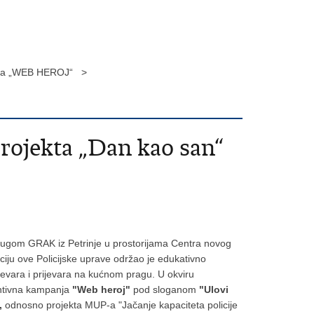
panja „WEB HEROJ“ >
rojekta „Dan kao san“
Udrugom GRAK iz Petrinje u prostorijama Centra novog
nciju ove Policijske uprave održao je edukativno
jevara i prijevara na kućnom pragu. U okviru
entivna kampanja
"Web heroj"
pod sloganom
"Ulovi
,
odnosno projekta MUP-a "Jačanje kapaciteta policije