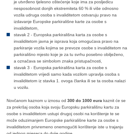
je utvrđeno tjelesno oštećenje koje ima za posljedicu
nesposobnost donjih ekstremiteta 60 % ili više odnosno
vozila udruga osoba s invaliditetom ostvaruju pravo na
izdavanje Europske parkirališne karte za osobe s
invaliditetom,
stavak 2 - Europska parkirališna karta za osobe s
invaliditetom javna je isprava koja omogućava pravo na
parkiranje vozila kojima se prevoze osobe s invaliditetom na
parkirališno mjesto koje je za tu svrhu posebno obilježeno,
a označava se simbolom znaka pristupačnosti,
stavak 3 - Europska parkirališna karta za osobe s
invaliditetom vrijedi samo kada vozilom upravlja osoba s
invaliditetom iz stavka 1. ovoga članka ili se ta osoba nalazi
u vozilu.
Novčanom kaznom u iznosu od
300 do 1000 eura
kaznit će se
za prekršaj osoba koja svoju Europsku parkirališnu kartu za
osobe s invaliditetom ustupi drugoj osobi na korištenje te se
može oduzimanjem Europske parkirališne karte za osobe s
invaliditetom privremeno onemogućiti korištenje iste u trajanju
od jednog mjeseca do dvije godine.