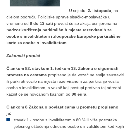
U srijedu,
2. listopada
, na
cijelom području Policijske uprave sisačko-moslavačke u
vremenu od
9 do 13 sati
provest će se akcija usmjerena na
nadzor korištenja parkirališnih mjesta rezerviranih za
osobe s invaliditetom i zlouporabe Europske parkirališne
karte za osobe s invaliditetom.
Zakonski propisi
Člankom 82. stavkom 1. točkom 13. Zakona o sigurnosti
prometa na cestama
propisano je da vozač ne smije zaustaviti
ili parkirati vozilo na mjestu rezerviranom za parkiranje vozila
osoba s invaliditetom, a vozač koji postupi protivno toj odredbi
kaznit će se novčanom kaznom od
90 eura
.
Člankom 8 Zakona o povlasticama u prometu propisano
je:
stavak 1 - osobe s invaliditetom s 80 % ili više postotaka
tjelesnog oštećenja odnosno osobe s invaliditetom kod kojih