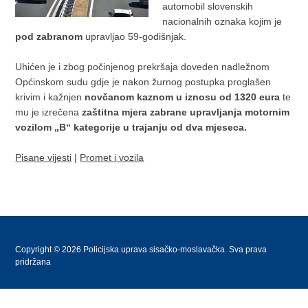
automobil slovenskih
nacionalnih oznaka kojim je
pod zabranom
upravljao 59-godišnjak.
Uhićen je i zbog počinjenog prekršaja doveden nadležnom
Općinskom sudu gdje je nakon žurnog postupka proglašen
krivim i kažnjen
novčanom kaznom u iznosu od 1320 eura
te
mu je izrečena
zaštitna mjera zabrane upravljanja motornim
vozilom „B“ kategorije u trajanju od dva mjeseca.
Pisane vijesti
|
Promet i vozila
Copyright © 2026 Policijska uprava sisačko-moslavačka. Sva prava
pridržana