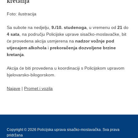
kretanja
Foto: ilustracija
Sa subote na nedjelju,
9./10. studenoga
, u vremenu od
21
do
4 sata
, na području Policijske uprave sisačko-moslavačke, bit
će provedena akcija usmjerena na
nadzor vožnje pod
utjecajem alkohola
i
prekoračenja dozvoljene brzine
kretanja
.
Akcija će biti provedena u koordinaciji s Policijskom upravom
bjelovarsko-bilogorskom.
Najave
|
Promet i vozila
Copyright © 2026 Policijska uprava sisačko-moslavačka. Sva prava
pridržana