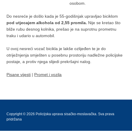
osobom.
Do nesreće je došlo kada je 55-godišnjak upravljao biciklom
pod utjecajem alkohola od 2,55 promila.
Nije se kretao što
bliže rubu desnog kolnika, prešao je na suprotnu prometnu
traku i udario u automobil.
U ovoj nesreći vozač bicikla je lakše ozlijeđen te je do
otriježnjenja smješten u posebnu prostoriju nadležne policijske
postaje, a protiv njega slijedi prekršajni nalog.
Pisane vijesti
|
Promet i vozila
Copyright © 2026 Policijska uprava sisačko-moslavačka. Sva prava
pridržana