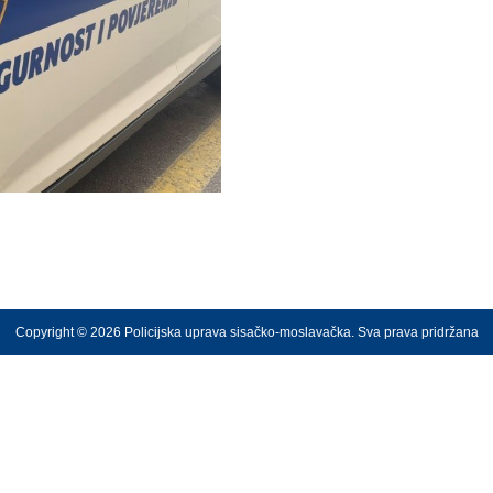
Copyright © 2026 Policijska uprava sisačko-moslavačka. Sva prava pridržana