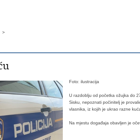
u >
ću
Foto: ilustracija
U razdoblju od početka ožujka do 27
Sisku, nepoznati počinitelj je proval
vlasnika, iz kojih je ukrao razne kuća
Na mjestu događaja obavljen je očevi