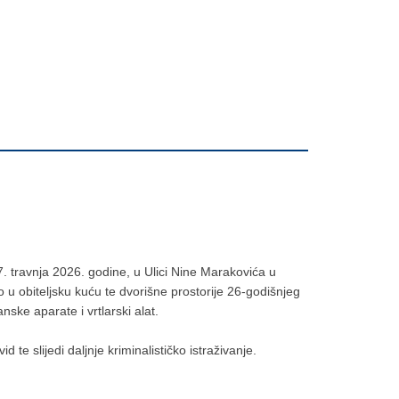
. travnja 2026. godine, u Ulici Nine Marakovića u
io u obiteljsku kuću te dvorišne prostorije 26-godišnjeg
nske aparate i vrtlarski alat.
d te slijedi daljnje kriminalističko istraživanje.