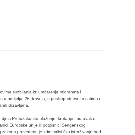
slovima suzbijanja krijumčarenja migranata i
u u nedjelju, 26. travnja, u poslijepodnevnim satima u
ranih državljana.
jela Protuzakonito ulaženje, kretanje i boravak u
lanici Europske unije ili potpisnici Šengenskog
zakona provedeno je kriminalističko istraživanje nad