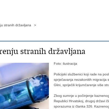
ju stranih državljana >
renju stranih državljana
Foto: ilustracija
Policijski službenici koji rade na po
sprječavanja nezakonitih migracija s
Glini, spriječili krijumčarenje više st
Zbog sumnje u počinjenje kaznenog d
Republici Hrvatskoj, drugoj državi č
sporazuma iz članka 326. Kaznenog 