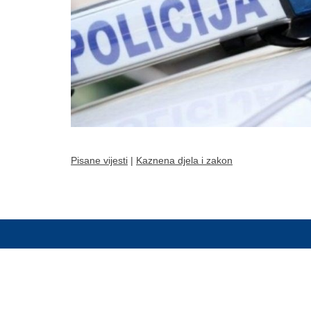
Pisane vijesti
|
Kaznena djela i zakon