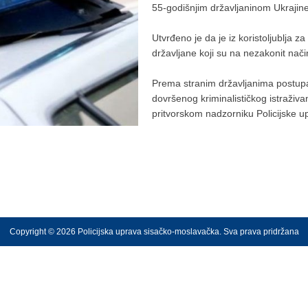
55-godišnjim državljaninom Ukrajine 
Utvrđeno je da je iz koristoljublja 
državljane koji su na nezakonit nač
Prema stranim državljanima postup
dovršenog kriminalističkog istraživ
pritvorskom nadzorniku Policijske 
Copyright © 2026 Policijska uprava sisačko-moslavačka. Sva prava pridržana