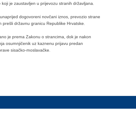
koji je zaustavljen u prijevozu stranih državljana.
za unaprijed dogovoreni novčani iznos, prevozio strane
in prešli državnu granicu Republike Hrvatske.
ano je prema Zakonu o strancima, dok je nakon
anja osumnjičenik uz kaznenu prijavu predan
uprave sisačko-moslavačke.