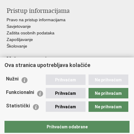
Pristup informacijama
Pravo na pristup informacijama
Savjetovanje
Zaštita osobnih podataka
Zapošljavanje
Školovanje
Važne poveznice
Ova stranica upotrebljava kolačiće
Ministarstvo unutarnjih poslova
Sindikati
Nužni
Prihvaćam
Ne prihvaćam
Udruge
Dom zdravlja MUP-a
Funkcionalni
Prihvaćam
Ne prihvaćam
Policijska akademija
Muzej policije
Statistički
Prihvaćam
Ne prihvaćam
Zaklada policijske solidarnosti
Centar za forenzična ispitivanja, istraživanja i vještačenja "Ivan
Vučetić"
Prihvaćam odabrane
Policijske uprave