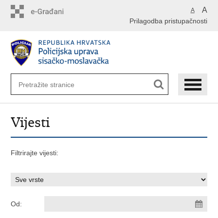
Preskoči
A
A
na
Prilagodba pristupačnosti
glavni
sadržaj
Vijesti
Filtrirajte vijesti:
Od: