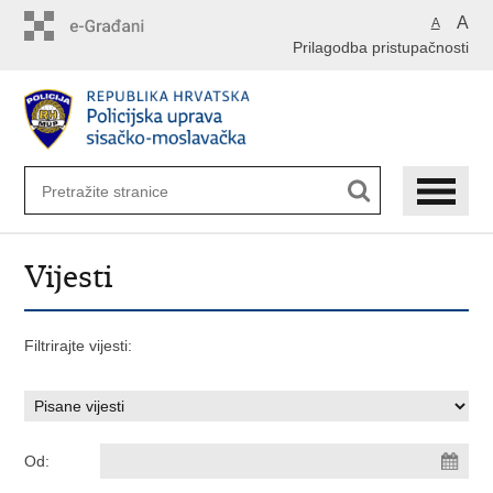
Preskoči
A
A
na
Prilagodba pristupačnosti
glavni
sadržaj
Vijesti
Filtrirajte vijesti:
Od: