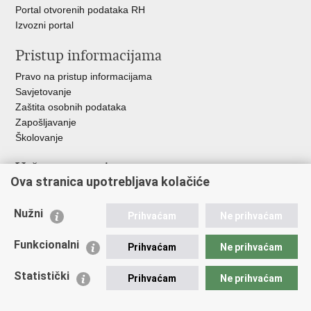
Portal otvorenih podataka RH
Izvozni portal
Pristup informacijama
Pravo na pristup informacijama
Savjetovanje
Zaštita osobnih podataka
Zapošljavanje
Školovanje
Važne poveznice
Ova stranica upotrebljava kolačiće
Ministarstvo unutarnjih poslova
Sindikati
Nužni
Prihvaćam
Ne prihvaćam
Udruge
Dom zdravlja MUP-a
Funkcionalni
Prihvaćam
Ne prihvaćam
Policijska akademija
Muzej policije
Statistički
Prihvaćam
Ne prihvaćam
Zaklada policijske solidarnosti
Centar za forenzična ispitivanja, istraživanja i vještačenja "Ivan