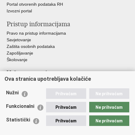
Portal otvorenih podataka RH
Izvozni portal
Pristup informacijama
Pravo na pristup informacijama
Savjetovanje
Zaštita osobnih podataka
Zapošljavanje
Školovanje
Važne poveznice
Ova stranica upotrebljava kolačiće
Ministarstvo unutarnjih poslova
Sindikati
Nužni
Prihvaćam
Ne prihvaćam
Udruge
Dom zdravlja MUP-a
Funkcionalni
Prihvaćam
Ne prihvaćam
Policijska akademija
Muzej policije
Statistički
Prihvaćam
Ne prihvaćam
Zaklada policijske solidarnosti
Centar za forenzična ispitivanja, istraživanja i vještačenja "Ivan