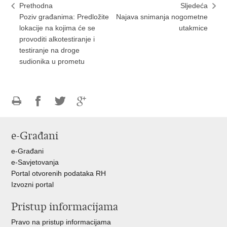
Prethodna
Sljedeća
Poziv građanima: Predložite
Najava snimanja nogometne
lokacije na kojima će se
utakmice
provoditi alkotestiranje i
testiranje na droge
sudionika u prometu
Ispiši
Podijeli
Podijeli
Podijeli
stranicu
na
na
na
e-Građani
Facebooku
Twitteru
Google
+
e-Građani
e-Savjetovanja
Portal otvorenih podataka RH
Izvozni portal
Pristup informacijama
Pravo na pristup informacijama