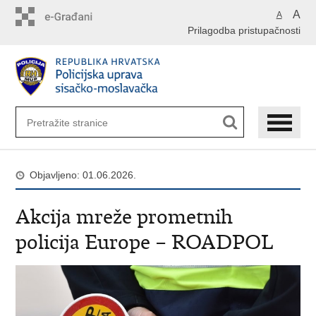
Preskoči
A
A
na
Prilagodba pristupačnosti
glavni
sadržaj
Objavljeno: 01.06.2026.
Akcija mreže prometnih
policija Europe – ROADPOL