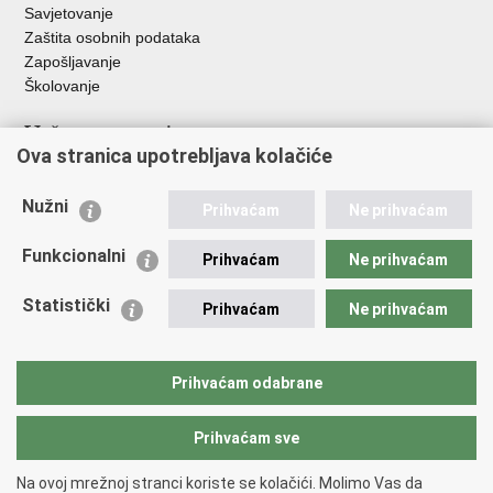
Savjetovanje
Zaštita osobnih podataka
Zapošljavanje
Školovanje
Važne poveznice
Ova stranica upotrebljava kolačiće
Ministarstvo unutarnjih poslova
Sindikati
Nužni
Prihvaćam
Ne prihvaćam
Udruge
Dom zdravlja MUP-a
Funkcionalni
Prihvaćam
Ne prihvaćam
Policijska akademija
Muzej policije
Statistički
Prihvaćam
Ne prihvaćam
Zaklada policijske solidarnosti
Centar za forenzična ispitivanja, istraživanja i vještačenja "Ivan
Vučetić"
Prihvaćam odabrane
Policijske uprave
Prihvaćam sve
Povratak na vrh
Na ovoj mrežnoj stranci koriste se kolačići. Molimo Vas da