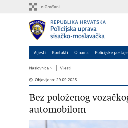
Preskoči
na
glavni
sadržaj
Vijesti
Kontakti
O nama
Policijske postaje
Naslovnica
Vijesti
Objavljeno: 29.09.2025.
​Bez položenog vozačkog
automobilom