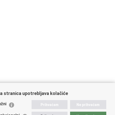
a stranica upotrebljava kolačiće
ažne poveznice
žni
Prihvaćam
Ne prihvaćam
istarstvo unutarnjih poslova
dikati