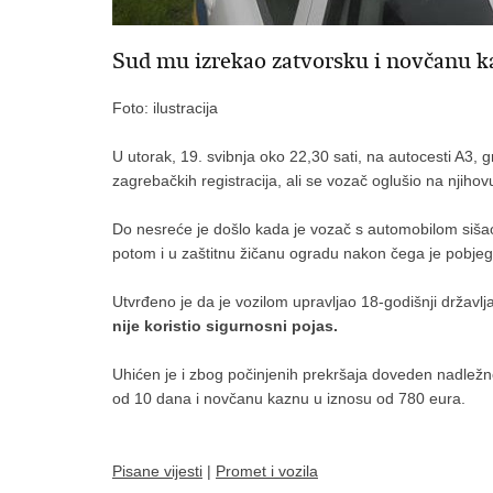
Sud mu izrekao zatvorsku i novčanu 
Foto: ilustracija
​U utorak, 19. svibnja oko 22,30 sati, na autocesti A3, g
zagrebačkih registracija, ali se vozač oglušio na njih
Do nesreće je došlo kada je vozač s automobilom sišao
potom i u zaštitnu žičanu ogradu nakon čega je pobjeg
Utvrđeno je da je vozilom upravljao 18-godišnji državl
nije koristio sigurnosni pojas.
Uhićen je i zbog počinjenih prekršaja doveden nadlež
od 10 dana i novčanu kaznu u iznosu od 780 eura.
Pisane vijesti
|
Promet i vozila