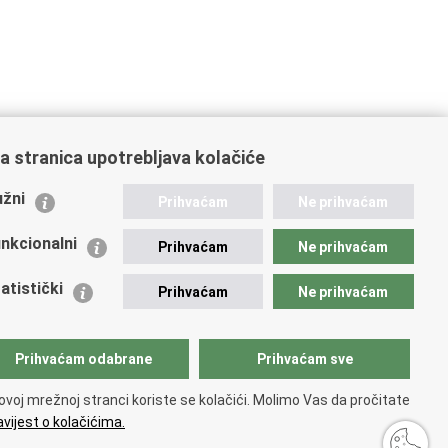
a stranica upotrebljava kolačiće
ažne poveznice
žni
Prihvaćam
Ne prihvaćam
istarstvo unutarnjih poslova
dikati
nkcionalni
Prihvaćam
Ne prihvaćam
ruge
 zdravlja MUP-a
atistički
Prihvaćam
Ne prihvaćam
icijska akademija
ej policije
lada policijske solidarnosti
Prihvaćam odabrane
Prihvaćam sve
tar za forenzična ispitivanja, istraživanja i vještačenja
an Vučetić"
ovoj mrežnoj stranci koriste se kolačići. Molimo Vas da pročitate
icijske uprave
vijest o kolačićima.