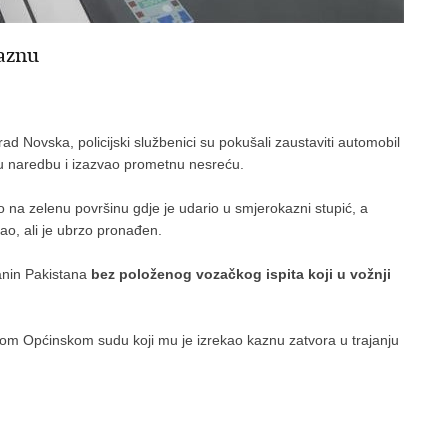
kaznu
rad Novska, policijski službenici su pokušali zaustaviti automobil
ovu naredbu i izazvao prometnu nesreću.
 na zelenu površinu gdje je udario u smjerokazni stupić, a
ao, ali je ubrzo pronađen.
janin Pakistana
bez položenog vozačkog ispita koji u vožnji
nom Općinskom sudu koji mu je izrekao kaznu zatvora u trajanju