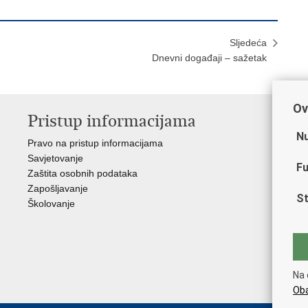
Sljedeća
Dnevni događaji – sažetak
Ov
Pristup informacijama
V
Nu
Pravo na pristup informacijama
Min
Savjetovanje
Sin
Fu
Zaštita osobnih podataka
Ud
Zapošljavanje
Dom
St
Školovanje
Pol
Muz
Zak
Cen
"Iv
Na 
Pol
Oba