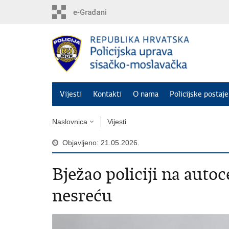
Preskoči
na
glavni
sadržaj
Vijesti
Kontakti
O nama
Policijske postaje
Naslovnica
Vijesti
Objavljeno: 21.05.2026.
Bježao policiji na auto
nesreću