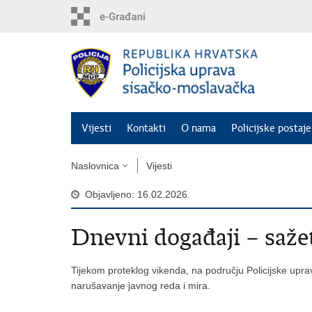
Preskoči
na
glavni
sadržaj
Vijesti
Kontakti
O nama
Policijske postaje
Naslovnica
Vijesti
Objavljeno: 16.02.2026.
​Dnevni događaji – saže
Tijekom proteklog vikenda, na području Policijske upra
narušavanje javnog reda i mira.