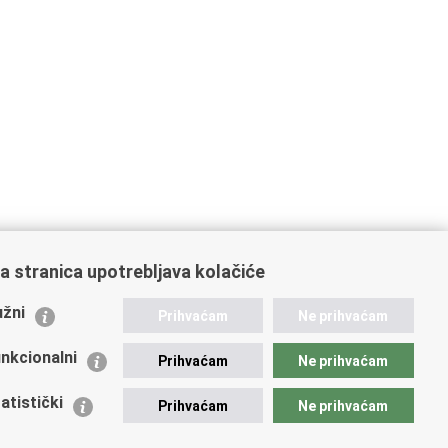
a stranica upotrebljava kolačiće
ažne poveznice
žni
Prihvaćam
Ne prihvaćam
istarstvo unutarnjih poslova
dikati
nkcionalni
Prihvaćam
Ne prihvaćam
ruge
 zdravlja MUP-a
atistički
Prihvaćam
Ne prihvaćam
icijska akademija
ej policije