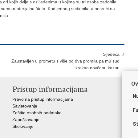
d kojih dvije s ozlijeđenima u kojima su tri osobe zadobile
a samo materijalna šteta. Kod jednog sudionika u nesreći na
mila.
Sljedeća
Zaustavljen u prometu s više od dva promila pa mu sud
izrekao novčanu kaznu
Ov
Pristup informacijama
V
Nu
Pravo na pristup informacijama
Min
Savjetovanje
Sin
Fu
Zaštita osobnih podataka
Ud
Zapošljavanje
Dom
St
Školovanje
Pol
Muz