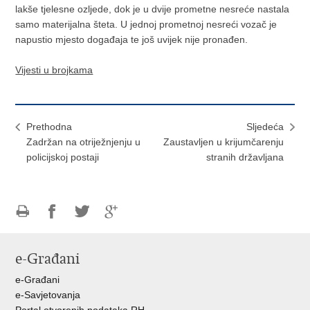
lakše tjelesne ozljede, dok je u dvije prometne nesreće nastala
samo materijalna šteta. U jednoj prometnoj nesreći vozač je
napustio mjesto događaja te još uvijek nije pronađen.
Vijesti u brojkama
Prethodna
Sljedeća
​Zadržan na otriježnjenju u
Zaustavljen u krijumčarenju
policijskoj postaji
stranih državljana
Ispiši
Podijeli
Podijeli
Podijeli
stranicu
na
na
na
e-Građani
Facebooku
Twitteru
Google
+
e-Građani
e-Savjetovanja