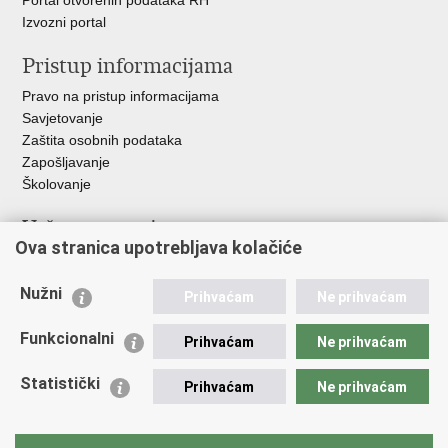
Portal otvorenih podataka RH
Izvozni portal
Pristup informacijama
Pravo na pristup informacijama
Savjetovanje
Zaštita osobnih podataka
Zapošljavanje
Školovanje
Važne poveznice
Ova stranica upotrebljava kolačiće
Ministarstvo unutarnjih poslova
Sindikati
Nužni
Prihvaćam
Ne prihvaćam
Udruge
Dom zdravlja MUP-a
Funkcionalni
Prihvaćam
Ne prihvaćam
Policijska akademija
Muzej policije
Statistički
Prihvaćam
Ne prihvaćam
Zaklada policijske solidarnosti
Centar za forenzična ispitivanja, istraživanja i vještačenja "Ivan
Vučetić"