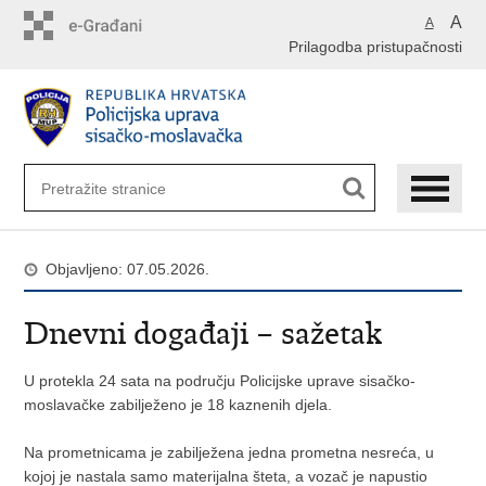
Preskoči
A
A
na
Prilagodba pristupačnosti
glavni
sadržaj
Objavljeno: 07.05.2026.
Dnevni događaji – sažetak
U protekla 24 sata na području Policijske uprave sisačko-
moslavačke zabilježeno je 18 kaznenih djela.
Na prometnicama je zabilježena jedna prometna nesreća, u
kojoj je nastala samo materijalna šteta, a vozač je napustio