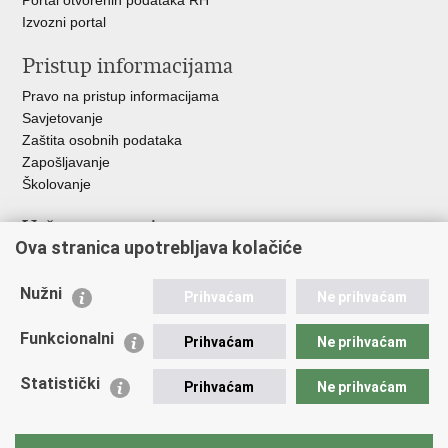
Portal otvorenih podataka RH
Izvozni portal
Pristup informacijama
Pravo na pristup informacijama
Savjetovanje
Zaštita osobnih podataka
Zapošljavanje
Školovanje
Važne poveznice
Ova stranica upotrebljava kolačiće
Ministarstvo unutarnjih poslova
Sindikati
Nužni
Prihvaćam
Ne prihvaćam
Udruge
Dom zdravlja MUP-a
Funkcionalni
Prihvaćam
Ne prihvaćam
Policijska akademija
Muzej policije
Statistički
Prihvaćam
Ne prihvaćam
Zaklada policijske solidarnosti
Centar za forenzična ispitivanja, istraživanja i vještačenja "Ivan
Vučetić"