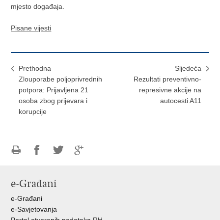
mjesto događaja.
Pisane vijesti
Prethodna
Sljedeća
Zlouporabe poljoprivrednih
Rezultati preventivno-
potpora: Prijavljena 21
represivne akcije na
osoba zbog prijevara i
autocesti A11
korupcije
Ispiši
Podijeli
Podijeli
Podijeli
stranicu
na
na
na
e-Građani
Facebooku
Twitteru
Google
+
e-Građani
e-Savjetovanja