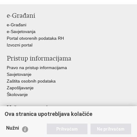
Ispiši
Podijeli
Podijeli
Podijeli
stranicu
na
na
na
e-Građani
Facebooku
Twitteru
Google
+
e-Građani
e-Savjetovanja
Portal otvorenih podataka RH
Izvozni portal
Pristup informacijama
Pravo na pristup informacijama
Savjetovanje
Zaštita osobnih podataka
Zapošljavanje
Školovanje
Važne poveznice
Ova stranica upotrebljava kolačiće
Ministarstvo unutarnjih poslova
Sindikati
Nužni
Prihvaćam
Ne prihvaćam
Udruge