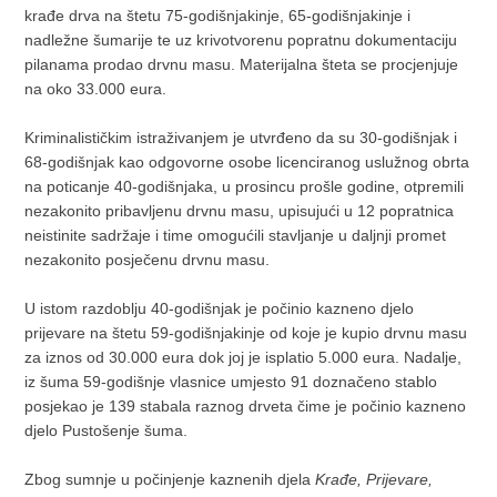
krađe drva na štetu 75-godišnjakinje, 65-godišnjakinje i
nadležne šumarije te uz krivotvorenu popratnu dokumentaciju
pilanama prodao drvnu masu. Materijalna šteta se procjenjuje
na oko 33.000 eura.
Kriminalističkim istraživanjem je utvrđeno da su 30-godišnjak i
68-godišnjak kao odgovorne osobe licenciranog uslužnog obrta
na poticanje 40-godišnjaka, u prosincu prošle godine, otpremili
nezakonito pribavljenu drvnu masu, upisujući u 12 popratnica
neistinite sadržaje i time omogućili stavljanje u daljnji promet
nezakonito posječenu drvnu masu.
U istom razdoblju 40-godišnjak je počinio kazneno djelo
prijevare na štetu 59-godišnjakinje od koje je kupio drvnu masu
za iznos od 30.000 eura dok joj je isplatio 5.000 eura. Nadalje,
iz šuma 59-godišnje vlasnice umjesto 91 doznačeno stablo
posjekao je 139 stabala raznog drveta čime je počinio kazneno
djelo Pustošenje šuma.
Zbog sumnje u počinjenje kaznenih djela
Krađe, Prijevare,