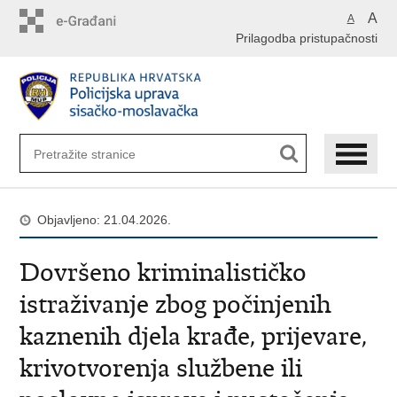
Preskoči
A
A
na
Prilagodba pristupačnosti
glavni
sadržaj
Objavljeno: 21.04.2026.
Dovršeno kriminalističko
istraživanje zbog počinjenih
kaznenih djela krađe, prijevare,
krivotvorenja službene ili