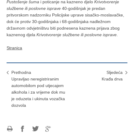
Pustošenje šuma
i poticanje na kazneno djelo
Krivotvorenje
službene ili poslovne isprave
40-godišnjak je predan
pritvorskom nadzorniku Policijske uprave sisačko-moslavačke,
dok će protiv 30-godišnjaka i 68-godišnjaka nadležnom
državnom odvjetništvu biti podnesena kaznena prijava zbog
kaznenog djela
Krivotvorenje službene ili poslovne isprave
.
Stranica
Prethodna
Sljedeća
Upravljao neregistriranim
​Krađa drva
automobilom pod utjecajem
alkohola i za vrijeme dok mu
je oduzeta i ukinuta vozačka
dozvola