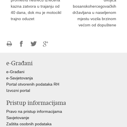
kazna zatvora u trajanju od
bosanskohercegovačkih
40 dana, dok mu je motocikl
državljana u naseljenom
trajno oduzet
mjestu vozila brzinom
većom od dopuštene
Ispiši
Podijeli
Podijeli
Podijeli
stranicu
na
na
na
e-Građani
Facebooku
Twitteru
Google
+
e-Građani
e-Savjetovanja
Portal otvorenih podataka RH
Izvozni portal
Pristup informacijama
Pravo na pristup informacijama
Savjetovanje
Zaštita osobnih podataka