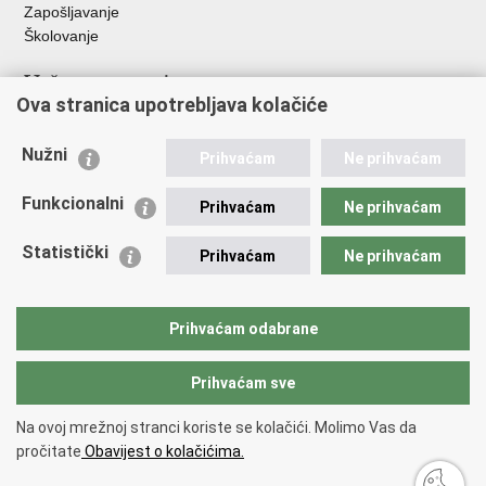
Zapošljavanje
Školovanje
Važne poveznice
Ova stranica upotrebljava kolačiće
Ministarstvo unutarnjih poslova
Sindikati
Nužni
Prihvaćam
Ne prihvaćam
Udruge
Dom zdravlja MUP-a
Funkcionalni
Prihvaćam
Ne prihvaćam
Policijska akademija
Muzej policije
Statistički
Prihvaćam
Ne prihvaćam
Zaklada policijske solidarnosti
Centar za forenzična ispitivanja, istraživanja i vještačenja "Ivan
Vučetić"
Prihvaćam odabrane
Policijske uprave
Prihvaćam sve
Povratak na vrh
Na ovoj mrežnoj stranci koriste se kolačići. Molimo Vas da
Copyright © 2026 Policijska uprava sisačko-moslavačka.
Uvjeti
pročitate
Obavijest o kolačićima.
korištenja
.
Izjava o pristupačnosti
.