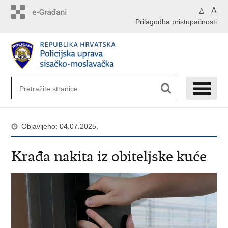
Preskoči
A
A
na
Prilagodba pristupačnosti
glavni
sadržaj
Objavljeno: 04.07.2025.
Krađa nakita iz obiteljske kuće