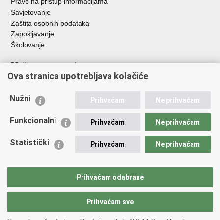
Pravo na pristup informacijama
Savjetovanje
Zaštita osobnih podataka
Zapošljavanje
Školovanje
Važne poveznice
Ova stranica upotrebljava kolačiće
Ministarstvo unutarnjih poslova
Sindikati
Nužni
Prihvaćam
Ne prihvaćam
Udruge
Dom zdravlja MUP-a
Funkcionalni
Prihvaćam
Ne prihvaćam
Policijska akademija
Muzej policije
Statistički
Prihvaćam
Ne prihvaćam
Zaklada policijske solidarnosti
Centar za forenzična ispitivanja, istraživanja i vještačenja "Ivan
Vučetić"
Prihvaćam odabrane
Policijske uprave
Prihvaćam sve
Povratak na vrh