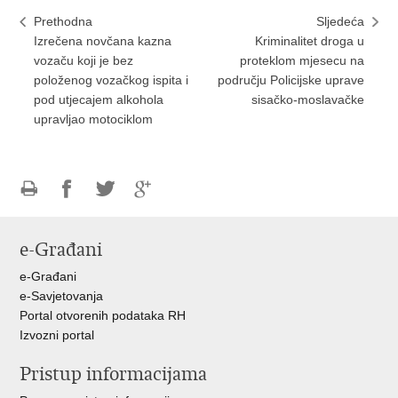
Prethodna
Sljedeća
Izrečena novčana kazna
Kriminalitet droga u
vozaču koji je bez
proteklom mjesecu na
položenog vozačkog ispita i
području Policijske uprave
pod utjecajem alkohola
sisačko-moslavačke
upravljao motociklom
Ispiši
Podijeli
Podijeli
Podijeli
stranicu
na
na
na
e-Građani
Facebooku
Twitteru
Google
+
e-Građani
e-Savjetovanja
Portal otvorenih podataka RH
Izvozni portal
Pristup informacijama