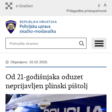
Preskoči
A
A
na
Prilagodba pristupačnosti
glavni
sadržaj
Objavljeno: 16.02.2026.
​Od 21-godišnjaka oduzet
neprijavljen plinski pištolj