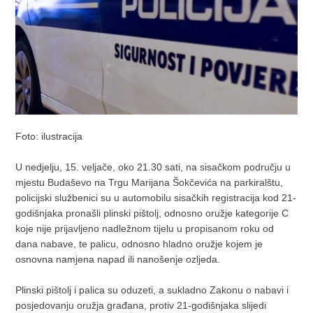
Foto: ilustracija
U nedjelju, 15. veljače, oko 21.30 sati, na sisačkom području u
mjestu Budaševo na Trgu Marijana Šokčevića na parkiralštu,
policijski službenici su u automobilu sisačkih registracija kod 21-
godišnjaka pronašli plinski pištolj, odnosno oružje kategorije C
koje nije prijavljeno nadležnom tijelu u propisanom roku od
dana nabave, te palicu, odnosno hladno oružje kojem je
osnovna namjena napad ili nanošenje ozljeda.
Plinski pištolj i palica su oduzeti, a sukladno Zakonu o nabavi i
posjedovanju oružja građana, protiv 21-godišnjaka slijedi