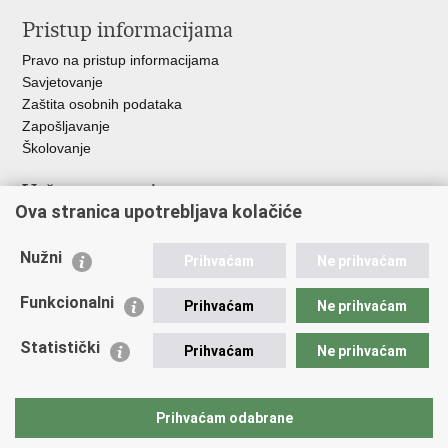
Pristup informacijama
Pravo na pristup informacijama
Savjetovanje
Zaštita osobnih podataka
Zapošljavanje
Školovanje
Važne poveznice
Ova stranica upotrebljava kolačiće
Ministarstvo unutarnjih poslova
Sindikati
Nužni
Prihvaćam
Ne prihvaćam
Udruge
Dom zdravlja MUP-a
Funkcionalni
Prihvaćam
Ne prihvaćam
Policijska akademija
Muzej policije
Statistički
Prihvaćam
Ne prihvaćam
Zaklada policijske solidarnosti
Centar za forenzična ispitivanja, istraživanja i vještačenja "Ivan
Vučetić"
Prihvaćam odabrane
Policijske uprave