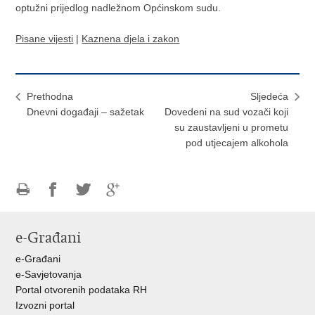
optužni prijedlog nadležnom Općinskom sudu.
Pisane vijesti
|
Kaznena djela i zakon
Prethodna
Sljedeća
​Dnevni događaji – sažetak
​Dovedeni na sud vozači koji
su zaustavljeni u prometu
pod utjecajem alkohola
Ispiši
Podijeli
Podijeli
Podijeli
stranicu
na
na
na
e-Građani
Facebooku
Twitteru
Google
+
e-Građani
e-Savjetovanja
Portal otvorenih podataka RH
Izvozni portal