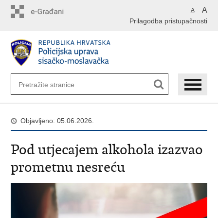
Preskoči
A
A
na
Prilagodba pristupačnosti
glavni
sadržaj
Objavljeno: 05.06.2026.
Pod utjecajem alkohola izazvao
prometnu nesreću