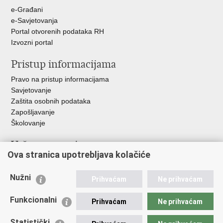
+
e-Građani
e-Savjetovanja
Portal otvorenih podataka RH
Izvozni portal
Pristup informacijama
Pravo na pristup informacijama
Savjetovanje
Zaštita osobnih podataka
Zapošljavanje
Školovanje
Važne poveznice
Ova stranica upotrebljava kolačiće
Ministarstvo unutarnjih poslova
Sindikati
Nužni
Prihvaćam
Ne prihvaćam
Udruge
Dom zdravlja MUP-a
Funkcionalni
Prihvaćam
Ne prihvaćam
Policijska akademija
Muzej policije
Statistički