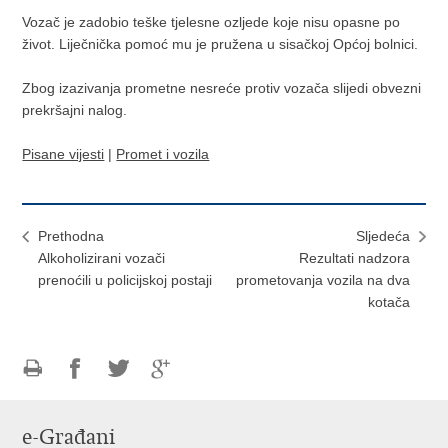
Vozač je zadobio teške tjelesne ozljede koje nisu opasne po
život. Liječnička pomoć mu je pružena u sisačkoj Općoj bolnici.
Zbog izazivanja prometne nesreće protiv vozača slijedi obvezni
prekršajni nalog.
Pisane vijesti
|
Promet i vozila
Prethodna
Sljedeća
​Alkoholizirani vozači
Rezultati nadzora
prenoćili u policijskoj postaji
prometovanja vozila na dva
kotača
Ispiši
Podijeli
Podijeli
Podijeli
stranicu
na
na
na
e-Građani
Facebooku
Twitteru
Google