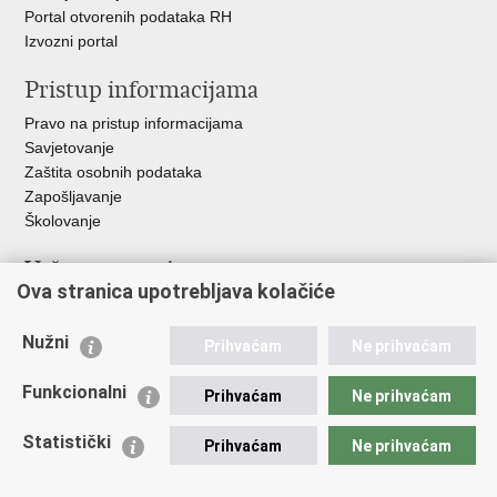
Portal otvorenih podataka RH
Izvozni portal
Pristup informacijama
Pravo na pristup informacijama
Savjetovanje
Zaštita osobnih podataka
Zapošljavanje
Školovanje
Važne poveznice
Ova stranica upotrebljava kolačiće
Ministarstvo unutarnjih poslova
Sindikati
Nužni
Prihvaćam
Ne prihvaćam
Udruge
Dom zdravlja MUP-a
Funkcionalni
Prihvaćam
Ne prihvaćam
Policijska akademija
Muzej policije
Statistički
Prihvaćam
Ne prihvaćam
Zaklada policijske solidarnosti
Centar za forenzična ispitivanja, istraživanja i vještačenja "Ivan