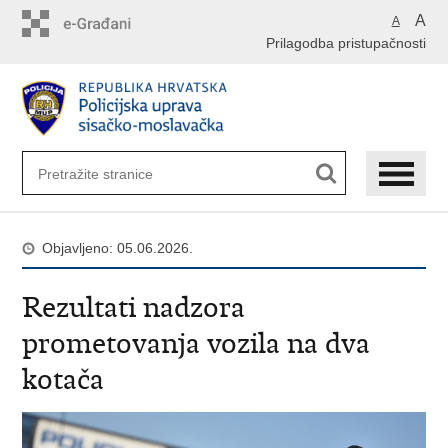
Preskoči
A
A
na
Prilagodba pristupačnosti
glavni
sadržaj
Objavljeno: 05.06.2026.
Rezultati nadzora
prometovanja vozila na dva
kotača