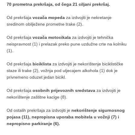
70 prometna prekršaja, od čega 21 ciljani prekršaj.
Od prekršaja
vozača mopeda
za izdvojiti je nekretanje
sredinom obilježene prometne trake (2).
Od prekršaja
vozača motocikala
za izdvojiti je tehnička
neispravnost (1) i prelazak preko pune uzdužne crte na kolniku
(1).
Od prekršaja
biciklista
za izdvojiti je nekorištenje biciklističke
staze ili trake (2), vožnja pod utjecajem alkohola (1) dok je
privremeno oduzet jedan bicikl.
Od prekršaja
osobnih prijevoznih sredstava
za izdvojiti je
nekorištenje zaštitne kacige (8).
Od ostalih prekršaja za izdvojiti je
nekorištenje sigurnosnog
pojasa (11), nepropisna uporaba mobitela u vožnji (7) i
nepropisno parkiranje (6).