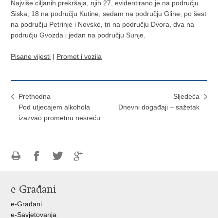
Najviše ciljanih prekršaja, njih 27, evidentirano je na području
Siska, 18 na području Kutine, sedam na području Gline, po šest
na području Petrinje i Novske, tri na području Dvora, dva na
području Gvozda i jedan na području Sunje.
Pisane vijesti
|
Promet i vozila
Prethodna
Sljedeća
Pod utjecajem alkohola
Dnevni događaji – sažetak
izazvao prometnu nesreću
Ispiši
Podijeli
Podijeli
Podijeli
stranicu
na
na
na
e-Građani
Facebooku
Twitteru
Google
+
e-Građani
e-Savjetovanja