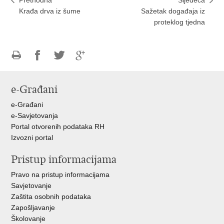
Krađa drva iz šume
Sažetak događaja iz
proteklog tjedna
Ispiši
Podijeli
Podijeli
Podijeli
stranicu
na
na
na
e-Građani
Facebooku
Twitteru
Google
+
e-Građani
e-Savjetovanja
Portal otvorenih podataka RH
Izvozni portal
Pristup informacijama
Pravo na pristup informacijama
Savjetovanje
Zaštita osobnih podataka
Zapošljavanje
Školovanje