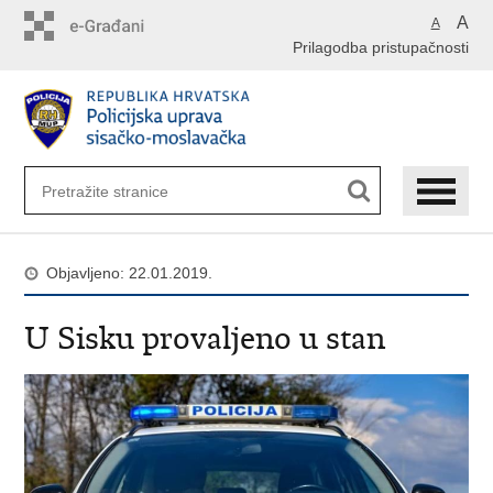
Preskoči
A
A
na
Prilagodba pristupačnosti
glavni
sadržaj
Objavljeno: 22.01.2019.
U Sisku provaljeno u stan