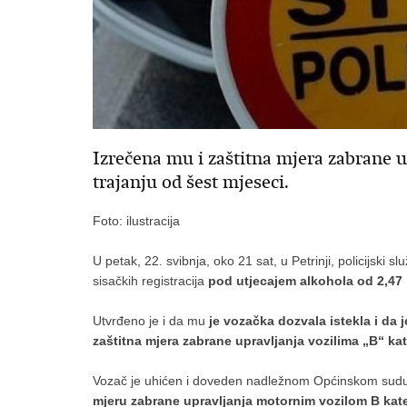
Izrečena mu i zaštitna mjera zabrane 
trajanju od šest mjeseci.
Foto: ilustracija
U petak, 22. svibnja, oko 21 sat, u Petrinji, policijski 
sisačkih registracija
pod utjecajem alkohola od 2,47 
Utvrđeno je i da mu
je vozačka dozvala istekla i da
zaštitna mjera zabrane upravljanja vozilima „B“ kat
Vozač je uhićen i doveden nadležnom Općinskom sudu 
mjeru zabrane upravljanja motornim vozilom B kateg