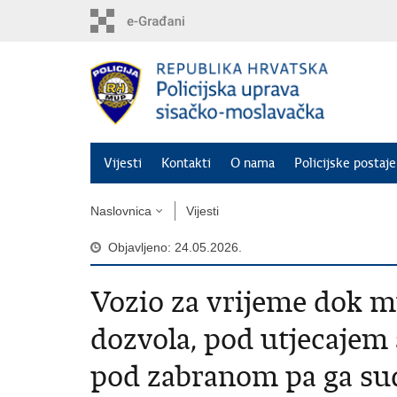
Preskoči
na
glavni
sadržaj
Vijesti
Kontakti
O nama
Policijske postaje
Naslovnica
Vijesti
Objavljeno: 24.05.2026.
Vozio za vrijeme dok mu
dozvola, pod utjecajem 
pod zabranom pa ga s