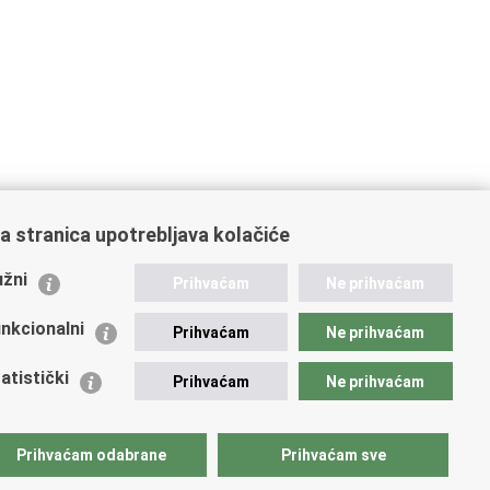
a stranica upotrebljava kolačiće
ažne poveznice
žni
Prihvaćam
Ne prihvaćam
istarstvo unutarnjih poslova
dikati
nkcionalni
Prihvaćam
Ne prihvaćam
ruge
 zdravlja MUP-a
atistički
Prihvaćam
Ne prihvaćam
icijska akademija
ej policije
lada policijske solidarnosti
Prihvaćam odabrane
Prihvaćam sve
tar za forenzična ispitivanja, istraživanja i vještačenja
an Vučetić"