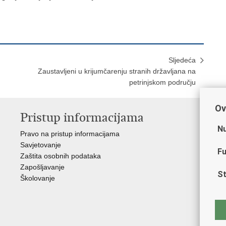
Sljedeća
Zaustavljeni u krijumčarenju stranih državljana na
petrinjskom području
Ov
Pristup informacijama
V
Nu
Pravo na pristup informacijama
Min
Savjetovanje
Sin
Fu
Zaštita osobnih podataka
Ud
Zapošljavanje
Dom
St
Školovanje
Pol
Muz
Zak
Cen
"Iv