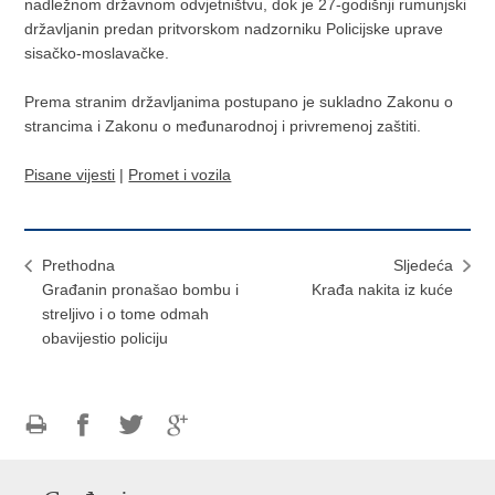
nadležnom državnom odvjetništvu, dok je 27-godišnji rumunjski
državljanin predan pritvorskom nadzorniku Policijske uprave
sisačko-moslavačke.
Prema stranim državljanima postupano je sukladno Zakonu o
strancima i Zakonu o međunarodnoj i privremenoj zaštiti.
Pisane vijesti
|
Promet i vozila
Prethodna
Sljedeća
​Građanin pronašao bombu i
Krađa nakita iz kuće
streljivo i o tome odmah
obavijestio policiju
Ispiši
Podijeli
Podijeli
Podijeli
stranicu
na
na
na