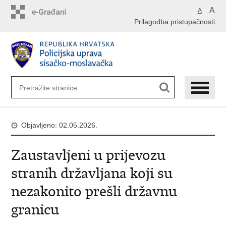
Preskoči
A
A
na
Prilagodba pristupačnosti
glavni
sadržaj
Objavljeno: 02.05.2026.
Zaustavljeni u prijevozu
stranih državljana koji su
nezakonito prešli državnu
granicu