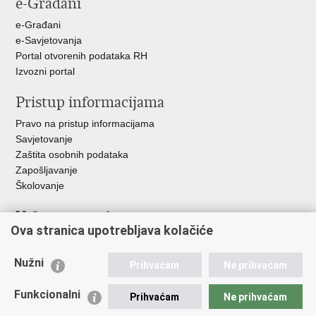
e-Građani
Facebooku
Twitteru
Google
+
e-Građani
e-Savjetovanja
Portal otvorenih podataka RH
Izvozni portal
Pristup informacijama
Pravo na pristup informacijama
Savjetovanje
Zaštita osobnih podataka
Zapošljavanje
Školovanje
Važne poveznice
Ova stranica upotrebljava kolačiće
Ministarstvo unutarnjih poslova
Sindikati
Nužni
Prihvaćam
Ne prihvaćam
Udruge
Dom zdravlja MUP-a
Funkcionalni
Prihvaćam
Ne prihvaćam
Policijska akademija
Muzej policije