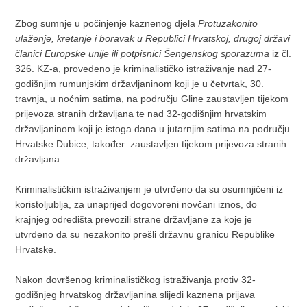
Zbog sumnje u počinjenje kaznenog djela
Protuzakonito
ulaženje, kretanje i boravak u Republici Hrvatskoj, drugoj državi
članici Europske unije ili potpisnici Šengenskog sporazuma
iz čl.
326. KZ-a, provedeno je kriminalističko istraživanje nad 27-
godišnjim rumunjskim državljaninom koji je u četvrtak, 30.
travnja, u noćnim satima, na području Gline zaustavljen tijekom
prijevoza stranih državljana te nad 32-godišnjim hrvatskim
državljaninom koji je istoga dana u jutarnjim satima na području
Hrvatske Dubice, također zaustavljen tijekom prijevoza stranih
državljana.
Kriminalističkim istraživanjem je utvrđeno da su osumnjičeni iz
koristoljublja, za unaprijed dogovoreni novčani iznos, do
krajnjeg odredišta prevozili strane državljane za koje je
utvrđeno da su nezakonito prešli državnu granicu Republike
Hrvatske.
Nakon dovršenog kriminalističkog istraživanja protiv 32-
godišnjeg hrvatskog državljanina slijedi kaznena prijava