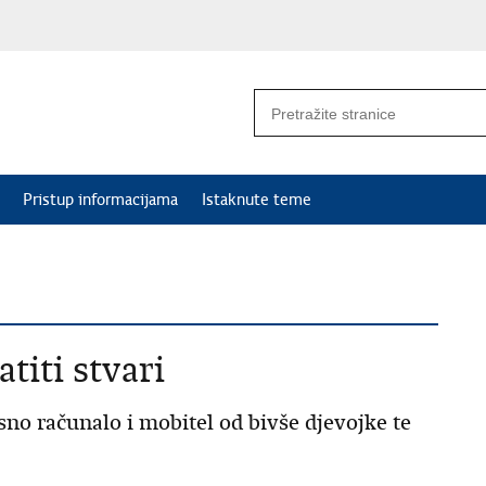
Pristup informacijama
Istaknute teme
titi stvari
no računalo i mobitel od bivše djevojke te