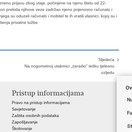
kaznenu prijavu zbog utaje, počinjene na njenu štetu od 22-
kon prekida njihove veze zadržao njeno prijenosno računalo i
d njega su oduzeli računalo i mobitel te ih vratili vlasnici, kojoj su i
šenja privatne tužbe.
Sljedeća
Na nogometnoj utakmici „zaradio" tešku tjelesnu
ozljedu
Ov
Pristup informacijama
V
Nu
Pravo na pristup informacijama
Min
Savjetovanje
Sin
Fu
Zaštita osobnih podataka
Ud
Zapošljavanje
Dom
St
Školovanje
Pol