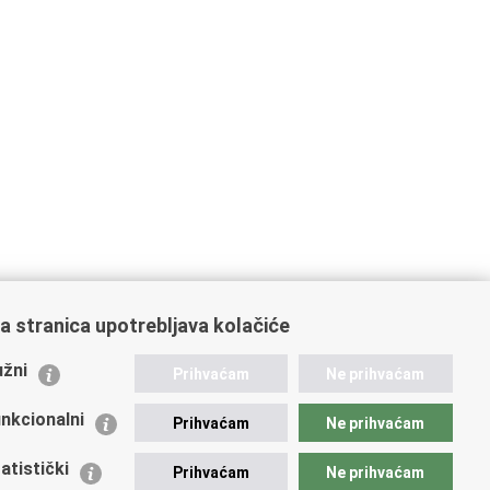
a stranica upotrebljava kolačiće
ažne poveznice
žni
Prihvaćam
Ne prihvaćam
istarstvo unutarnjih poslova
dikati
nkcionalni
Prihvaćam
Ne prihvaćam
ruge
 zdravlja MUP-a
atistički
Prihvaćam
Ne prihvaćam
icijska akademija