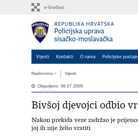
Preskoči
na
glavni
sadržaj
Vijesti
Kontakti
O nama
Policijske postaje
Naslovnica
Vijesti
Objavljeno: 08.07.2009.
Bivšoj djevojci odbio vra
Nakon prekida veze zadržao je prijenos
joj ih nije želio vratiti