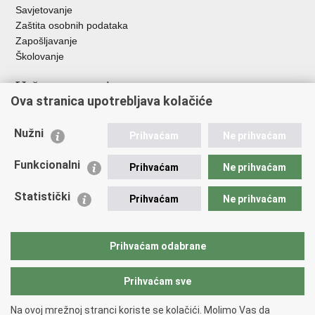
Savjetovanje
Zaštita osobnih podataka
Zapošljavanje
Školovanje
Važne poveznice
Ova stranica upotrebljava kolačiće
Ministarstvo unutarnjih poslova
Sindikati
Nužni
Prihvaćam
Ne prihvaćam
Udruge
Dom zdravlja MUP-a
Funkcionalni
Prihvaćam
Ne prihvaćam
Policijska akademija
Muzej policije
Statistički
Prihvaćam
Ne prihvaćam
Zaklada policijske solidarnosti
Centar za forenzična ispitivanja, istraživanja i vještačenja "Ivan
Vučetić"
Prihvaćam odabrane
Policijske uprave
Prihvaćam sve
Povratak na vrh
Na ovoj mrežnoj stranci koriste se kolačići. Molimo Vas da