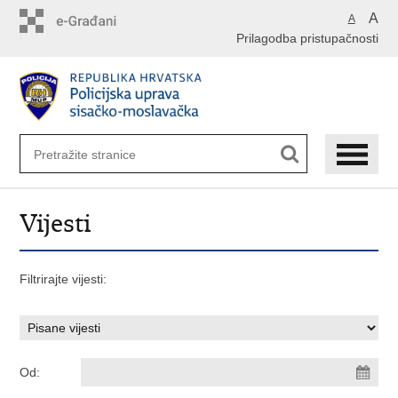
Preskoči
A
A
na
Prilagodba pristupačnosti
glavni
sadržaj
Vijesti
Filtrirajte vijesti:
Od: