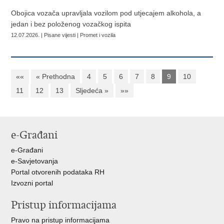
Obojica vozača upravljala vozilom pod utjecajem alkohola, a
jedan i bez položenog vozačkog ispita
12.07.2026. | Pisane vijesti | Promet i vozila
««
« Prethodna
4
5
6
7
8
9
10
11
12
13
Sljedeća »
»»
e-Građani
e-Građani
e-Savjetovanja
Portal otvorenih podataka RH
Izvozni portal
Pristup informacijama
Pravo na pristup informacijama