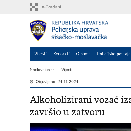
Preskoči
na
glavni
sadržaj
Vijesti
Kontakti
O nama
Policijske postaje
Naslovnica
Vijesti
Objavljeno: 24.11.2024.
​Alkoholizirani vozač 
završio u zatvoru