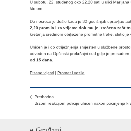
U subotu, 22. studenog oko 22.20 sati u ulici Marijan
štetom.
Do nesreće je došlo kada je 32-godišnjak upravljao au
2,20 promila
i za vrijeme dok mu je izrečena zašti
kretanja sredinom obilježene prometne trake, sletio je 
Uhićen je i do otriježnjenja smješten u službene prosto
odveden na Općinski prekršajni sud gdje je presudom
od 15 dana
.
Pisane vijesti
|
Promet i vozila
Prethodna
Brzom reakcijom policije uhićen nakon počinjenja k
e-Građani