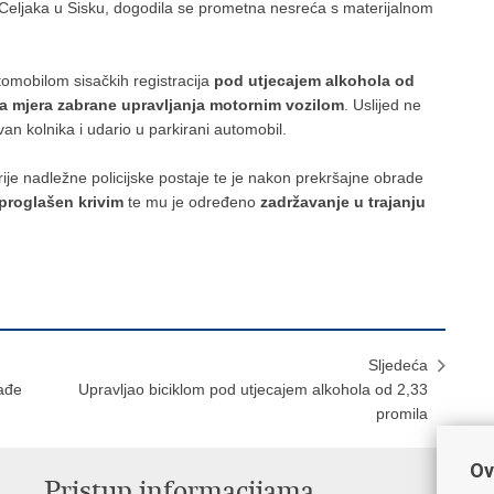
a Celjaka u Sisku, dogodila se prometna nesreća s materijalnom
tomobilom sisačkih registracija
pod utjecajem alkohola od
tna mjera zabrane upravljanja motornim vozilom
. Uslijed ne
van kolnika i udario u parkirani automobil.
rije nadležne policijske postaje te je nakon prekršajne obrade
proglašen krivim
te mu je određeno
zadržavanje u trajanju
Sljedeća
rađe
​Upravljao biciklom pod utjecajem alkohola od 2,33
promila
Ov
Pristup informacijama
V