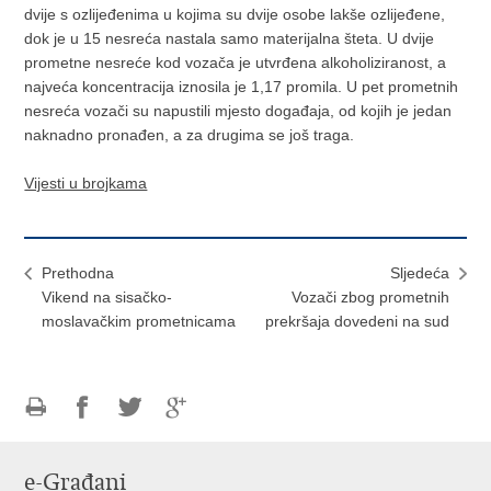
dvije s ozlijeđenima u kojima su dvije osobe lakše ozlijeđene,
dok je u 15 nesreća nastala samo materijalna šteta. U dvije
prometne nesreće kod vozača je utvrđena alkoholiziranost, a
najveća koncentracija iznosila je 1,17 promila. U pet prometnih
nesreća vozači su napustili mjesto događaja, od kojih je jedan
naknadno pronađen, a za drugima se još traga.
Vijesti u brojkama
Prethodna
Sljedeća
Vikend na sisačko-
Vozači zbog prometnih
moslavačkim prometnicama
prekršaja dovedeni na sud
Ispiši
Podijeli
Podijeli
Podijeli
stranicu
na
na
na
e-Građani
Facebooku
Twitteru
Google