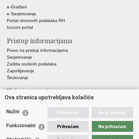
+
e-Građani
e-Savjetovanja
Portal otvorenih podataka RH
Izvozni portal
Pristup informacijama
Pravo na pristup informacijama
Savjetovanje
Zaštita osobnih podataka
Zapošljavanje
Školovanje
Važne poveznice
Ova stranica upotrebljava kolačiće
Ministarstvo unutarnjih poslova
Sindikati
Nužni
Prihvaćam
Ne prihvaćam
Udruge
Dom zdravlja MUP-a
Funkcionalni
Prihvaćam
Ne prihvaćam
Policijska akademija
Muzej policije