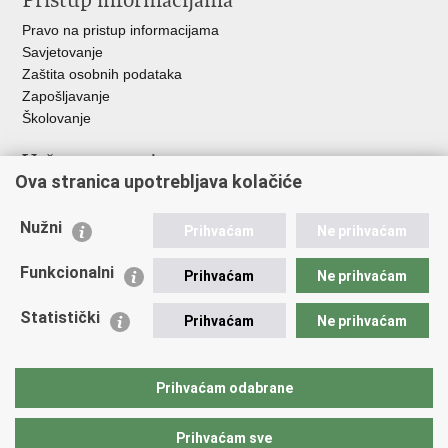
Pristup informacijama
Pravo na pristup informacijama
Savjetovanje
Zaštita osobnih podataka
Zapošljavanje
Školovanje
Važne poveznice
Ova stranica upotrebljava kolačiće
Ministarstvo unutarnjih poslova
Sindikati
Nužni
Prihvaćam
Ne prihvaćam
Udruge
Dom zdravlja MUP-a
Funkcionalni
Prihvaćam
Ne prihvaćam
Policijska akademija
Muzej policije
Statistički
Prihvaćam
Ne prihvaćam
Zaklada policijske solidarnosti
Centar za forenzična ispitivanja, istraživanja i vještačenja "Ivan
Vučetić"
Prihvaćam odabrane
Policijske uprave
Prihvaćam sve