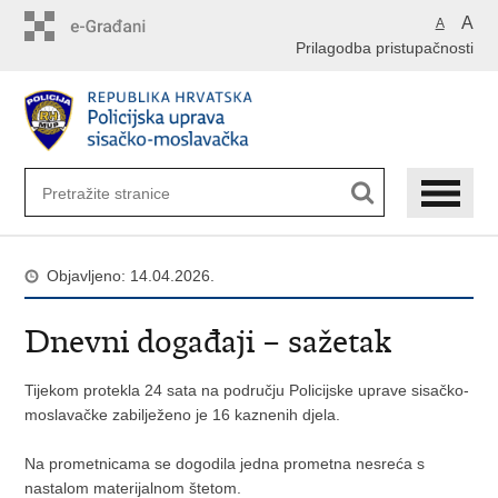
Preskoči
A
A
na
Prilagodba pristupačnosti
glavni
sadržaj
Objavljeno: 14.04.2026.
​Dnevni događaji – sažetak
Tijekom protekla 24 sata na području Policijske uprave sisačko-
moslavačke zabilježeno je 16 kaznenih djela.
Na prometnicama se dogodila jedna prometna nesreća s
nastalom materijalnom štetom.