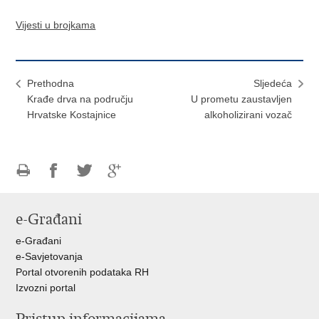
Vijesti u brojkama
Prethodna
Sljedeća
​Krađe drva na području
​U prometu zaustavljen
Hrvatske Kostajnice
alkoholizirani vozač
Ispiši
Podijeli
Podijeli
Podijeli
stranicu
na
na
na
e-Građani
Facebooku
Twitteru
Google
+
e-Građani
e-Savjetovanja
Portal otvorenih podataka RH
Izvozni portal