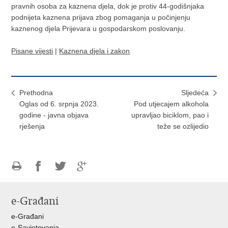
pravnih osoba za kaznena djela, dok je protiv 44-godišnjaka
podnijeta kaznena prijava zbog pomaganja u počinjenju
kaznenog djela Prijevara u gospodarskom poslovanju.
Pisane vijesti
|
Kaznena djela i zakon
Prethodna
Sljedeća
Oglas od 6. srpnja 2023.
Pod utjecajem alkohola
godine - javna objava
upravljao biciklom, pao i
rješenja
teže se ozlijedio
Ispiši
Podijeli
Podijeli
Podijeli
stranicu
na
na
na
e-Građani
Facebooku
Twitteru
Google
+
e-Građani
e-Savjetovanja