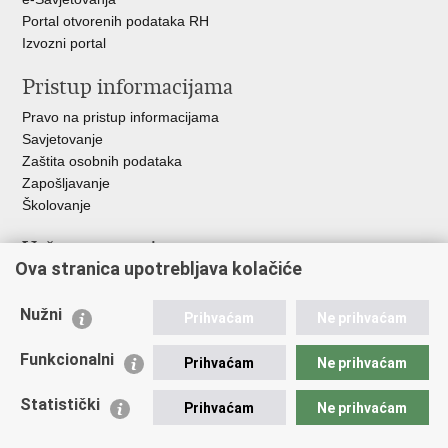
Portal otvorenih podataka RH
Izvozni portal
Pristup informacijama
Pravo na pristup informacijama
Savjetovanje
Zaštita osobnih podataka
Zapošljavanje
Školovanje
Važne poveznice
Ova stranica upotrebljava kolačiće
Ministarstvo unutarnjih poslova
Sindikati
Nužni
Prihvaćam
Ne prihvaćam
Udruge
Dom zdravlja MUP-a
Funkcionalni
Prihvaćam
Ne prihvaćam
Policijska akademija
Muzej policije
Statistički
Prihvaćam
Ne prihvaćam
Zaklada policijske solidarnosti
Centar za forenzična ispitivanja, istraživanja i vještačenja "Ivan