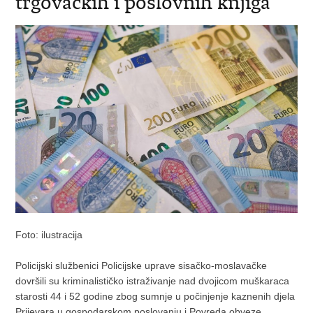
trgovačkih i poslovnih knjiga
Foto: ilustracija
Policijski službenici Policijske uprave sisačko-moslavačke
dovršili su kriminalističko istraživanje nad dvojicom muškaraca
starosti 44 i 52 godine zbog sumnje u počinjenje kaznenih djela
Prijevara u gospodarskom poslovanju i Povreda obveze