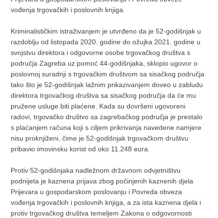
vođenja trgovačkih i poslovnih knjiga.
Kriminalističkim istraživanjem je utvrđeno da je 52-godišnjak u
razdoblju od listopada 2020. godine do ožujka 2021. godine u
svojstvu direktora i odgovorne osobe trgovačkog društva s
područja Zagreba uz pomoć 44-godišnjaka, sklopio ugovor o
poslovnoj suradnji s trgovačkim društvom sa sisačkog područja
tako što je 52-godišnjak lažnim prikazivanjem doveo u zabludu
direktora trgovačkog društva sa sisačkog područja da će mu
pružene usluge biti plaćene. Kada su dovršeni ugovoreni
radovi, trgovačko društvo sa zagrebačkog područja je prestalo
s plaćanjem računa koji s ciljem prikrivanja navedene namjere
nisu proknjiženi, čime je 52-godišnjak trgovačkom društvu
pribavio imovinsku korist od oko 11.248 eura.
Protiv 52-godišnjaka nadležnom državnom odvjetništvu
podnijeta je kaznena prijava zbog počinjenih kaznenih djela
Prijevara u gospodarskom poslovanju i Povreda obveza
vođenja trgovačkih i poslovnih knjiga, a za ista kaznena djela i
protiv trgovačkog društva temeljem Zakona o odgovornosti