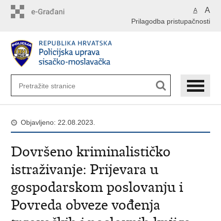
Preskoči
A
A
na
Prilagodba pristupačnosti
glavni
sadržaj
Objavljeno: 22.08.2023.
Dovršeno kriminalističko
istraživanje: Prijevara u
gospodarskom poslovanju i
Povreda obveze vođenja