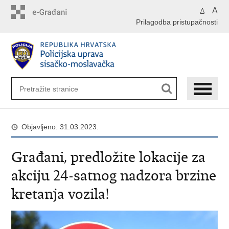
Preskoči
A
A
na
Prilagodba pristupačnosti
glavni
sadržaj
Objavljeno: 31.03.2023.
Građani, predložite lokacije za
akciju 24-satnog nadzora brzine
kretanja vozila!