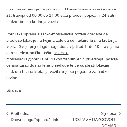
Osim navedenoga na području PU sisačko-moslavačke će se
21. travnja od 00.00 do 24.00 sata provesti pojačani, 24-satni
nadzor brzine kretanja vozila.
Policijska uprava sisačko-moslavačka poziva građane da
predlože lokacije na kojima žele da se nadzire brzina kretanja
vozila. Svoje prijedloge mogu dostavljati od 1. do 10. travnja na
adresu elektroničke pošte
sisacko-
moslavacka@policija.hr
. Nakon zaprimljenih prijedloga, policija
će analizirati dostavljene prijedloge te će odabrati lokacije
nadzora brzine kretanja vozila koje su pogodne za nadzor
brzine.
Stranica
Prethodna
Sljedeća
Dnevni događaji – sažetak
POZIV ZA RAZGOVOR-
DOMAR