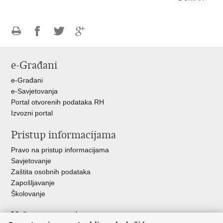
Ispiši
Podijeli
Podijeli
Podijeli
stranicu
na
na
na
e-Građani
Facebooku
Twitteru
Google
+
e-Građani
e-Savjetovanja
Portal otvorenih podataka RH
Izvozni portal
Pristup informacijama
Pravo na pristup informacijama
Savjetovanje
Zaštita osobnih podataka
Zapošljavanje
Školovanje
Važne poveznice