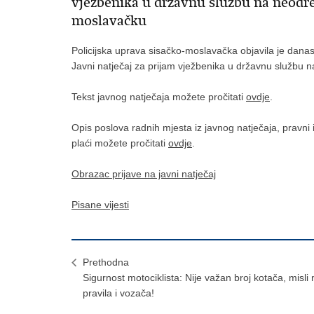
vježbenika u državnu službu na neodre
moslavačku
Policijska uprava sisačko-moslavačka objavila je dana
Javni natječaj za prijam vježbenika u državnu službu 
Tekst javnog natječaja možete pročitati
ovdje
.
Opis poslova radnih mjesta iz javnog natječaja, pravni 
plaći možete pročitati
ovdje
.
Obrazac prijave na javni natječaj
Pisane vijesti
Prethodna
Sigurnost motociklista: Nije važan broj kotača, misli 
pravila i vozača!