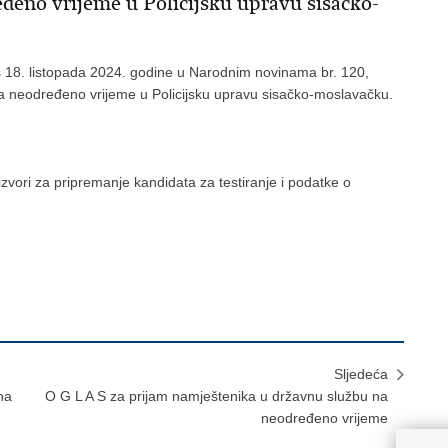
đeno vrijeme u Policijsku upravu sisačko-
s 18. listopada 2024. godine u Narodnim novinama br. 120,
na neodređeno vrijeme u Policijsku upravu sisačko-moslavačku.
izvori za pripremanje kandidata za testiranje i podatke o
Sljedeća
na
O G L A S za prijam namještenika u državnu službu na
neodređeno vrijeme