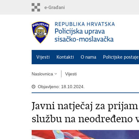
Preskoči
na
glavni
sadržaj
Vijesti
Kontakti
O nama
Policijske postaje
Naslovnica
Vijesti
Objavljeno: 18.10.2024.
Javni natječaj za prija
službu na neodređeno 