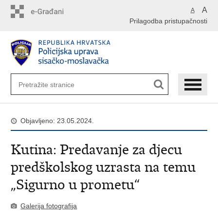
Preskoči
A
A
na
Prilagodba pristupačnosti
glavni
sadržaj
Objavljeno: 23.05.2024.
Kutina: Predavanje za djecu
predškolskog uzrasta na temu
„Sigurno u prometu“
Galerija fotografija