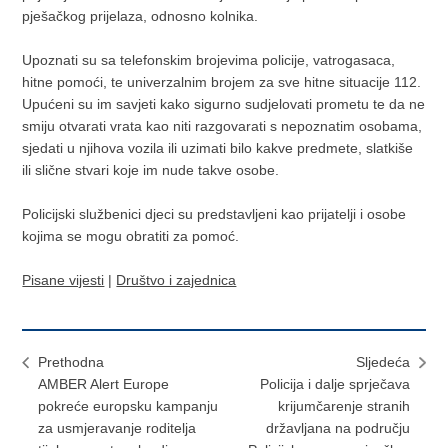
pješačkog prijelaza, odnosno kolnika.
Upoznati su sa telefonskim brojevima policije, vatrogasaca,
hitne pomoći, te univerzalnim brojem za sve hitne situacije 112.
Upućeni su im savjeti kako sigurno sudjelovati prometu te da ne
smiju otvarati vrata kao niti razgovarati s nepoznatim osobama,
sjedati u njihova vozila ili uzimati bilo kakve predmete, slatkiše
ili slične stvari koje im nude takve osobe.
Policijski službenici djeci su predstavljeni kao prijatelji i osobe
kojima se mogu obratiti za pomoć.
Pisane vijesti
|
Društvo i zajednica
Prethodna
Sljedeća
AMBER Alert Europe
Policija i dalje sprječava
pokreće europsku kampanju
krijumčarenje stranih
za usmjeravanje roditelja
državljana na području