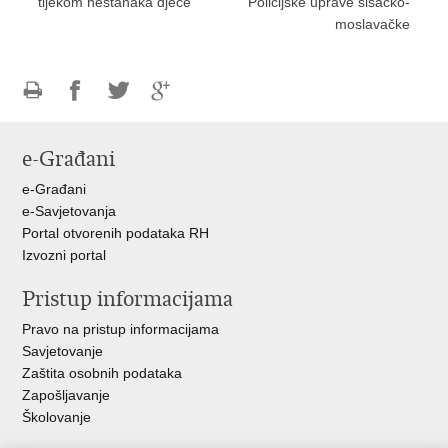
tijekom nestanaka djece
Policijske uprave sisačko-
moslavačke
Ispiši
Podijeli
Podijeli
Podijeli
stranicu
na
na
na
e-Građani
Facebooku
Twitteru
Google
+
e-Građani
e-Savjetovanja
Portal otvorenih podataka RH
Izvozni portal
Pristup informacijama
Pravo na pristup informacijama
Savjetovanje
Zaštita osobnih podataka
Zapošljavanje
Školovanje