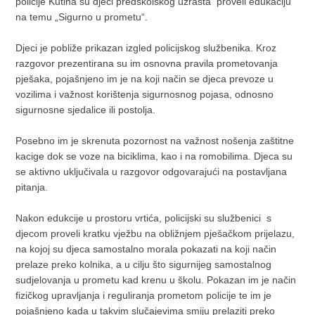
policije Kutina su djeci predškolskog uzrasta proveli edukaciju
na temu „Sigurno u prometu“.
Djeci je pobliže prikazan izgled policijskog službenika. Kroz
razgovor prezentirana su im osnovna pravila prometovanja
pješaka, pojašnjeno im je na koji način se djeca prevoze u
vozilima i važnost korištenja sigurnosnog pojasa, odnosno
sigurnosne sjedalice ili postolja.
Posebno im je skrenuta pozornost na važnost nošenja zaštitne
kacige dok se voze na biciklima, kao i na romobilima. Djeca su
se aktivno uključivala u razgovor odgovarajući na postavljana
pitanja.
Nakon edukcije u prostoru vrtića, policijski su službenici s
djecom proveli kratku vježbu na obližnjem pješačkom prijelazu,
na kojoj su djeca samostalno morala pokazati na koji način
prelaze preko kolnika, a u cilju što sigurnijeg samostalnog
sudjelovanja u prometu kad krenu u školu. Pokazan im je način
fizičkog upravljanja i reguliranja prometom policije te im je
pojašnjeno kada u takvim slučajevima smiju prelaziti preko