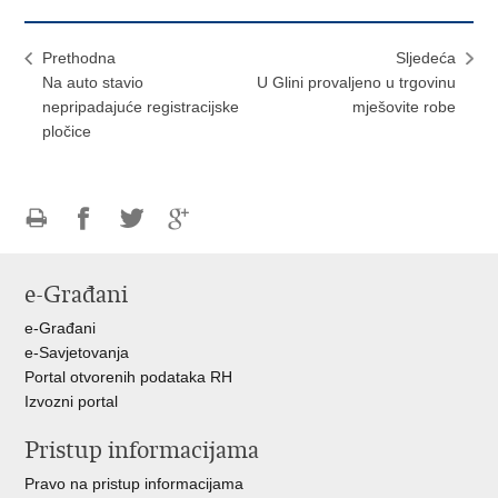
Prethodna
Sljedeća
Na auto stavio
U Glini provaljeno u trgovinu
nepripadajuće registracijske
mješovite robe
pločice
Ispiši
Podijeli
Podijeli
Podijeli
stranicu
na
na
na
e-Građani
Facebooku
Twitteru
Google
+
e-Građani
e-Savjetovanja
Portal otvorenih podataka RH
Izvozni portal
Pristup informacijama
Pravo na pristup informacijama