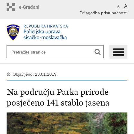
Preskoči
A
A
na
Prilagodba pristupačnosti
glavni
sadržaj
Objavljeno: 23.01.2019.
Na području Parka prirode
posječeno 141 stablo jasena