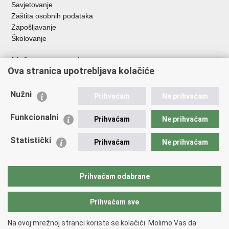
Savjetovanje
Zaštita osobnih podataka
Zapošljavanje
Školovanje
Važne poveznice
Ova stranica upotrebljava kolačiće
Ministarstvo unutarnjih poslova
Sindikati
Nužni
Prihvaćam
Ne prihvaćam
Udruge
Dom zdravlja MUP-a
Funkcionalni
Prihvaćam
Ne prihvaćam
Policijska akademija
Muzej policije
Statistički
Prihvaćam
Ne prihvaćam
Zaklada policijske solidarnosti
Centar za forenzična ispitivanja, istraživanja i vještačenja "Ivan
Vučetić"
Prihvaćam odabrane
Policijske uprave
Prihvaćam sve
Povratak na vrh
Na ovoj mrežnoj stranci koriste se kolačići. Molimo Vas da