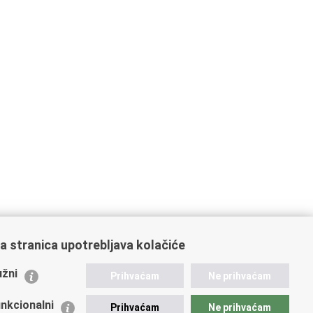
a stranica upotrebljava kolačiće
ažne poveznice
žni
Prihvaćam
Ne prihvaćam
istarstvo unutarnjih poslova
dikati
nkcionalni
Prihvaćam
Ne prihvaćam
ruge