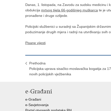
Danas, 1. listopada, na Zavodu za sudsku medicinu i kr
obdukcija
mrtvog tijela 66-godišnjeg muškarca
te je ut
pronađene i druge ozlijede.
Policijski službenici u suradnji sa Županijskim državnim 
poduzimanje drugih mjera i radnji na utvrđivanju svih 
Pisane vijesti
Prethodna
​Policijska uprava sisačko-moslavačka bogatija za 17
novih policijskih vježbenika
e-Građani
e-Građani
e-Savjetovanja
Portal otvorenih podataka RH