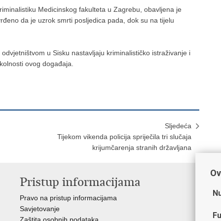
iminalistiku Medicinskog fakulteta u Zagrebu, obavljena je
vrđeno da je uzrok smrti posljedica pada, dok su na tijelu
odvjetništvom u Sisku nastavljaju kriminalističko istraživanje i
okolnosti ovog događaja.
Sljedeća
Tijekom vikenda policija spriječila tri slučaja
krijumčarenja stranih državljana
Ov
Pristup informacijama
V
Nu
Pravo na pristup informacijama
Min
Savjetovanje
Sin
Fu
Zaštita osobnih podataka
Ud