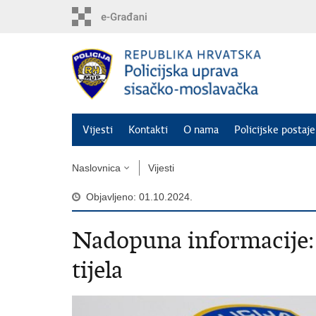
Preskoči
na
glavni
sadržaj
Vijesti
Kontakti
O nama
Policijske postaje
Naslovnica
Vijesti
Objavljeno: 01.10.2024.
​Nadopuna informacije:
tijela