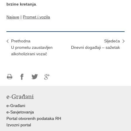
brzine kretanja
.
Najave
|
Promet i vozila
Prethodna
Sljedeća
U prometu zaustavljen
Dnevni događaji – sažetak
alkoholizirani vozač
Ispiši
Podijeli
Podijeli
Podijeli
stranicu
na
na
na
e-Građani
Facebooku
Twitteru
Google
+
e-Građani
e-Savjetovanja
Portal otvorenih podataka RH
Izvozni portal