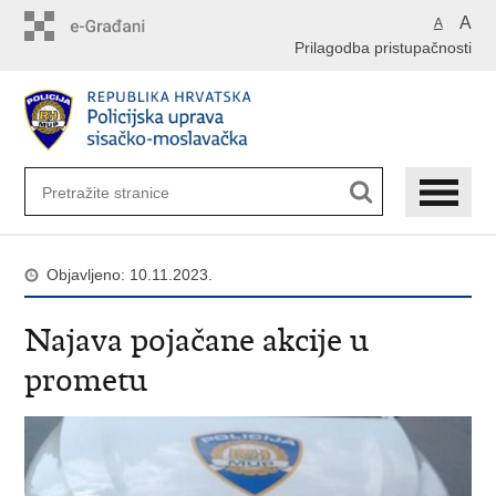
Preskoči
A
A
na
Prilagodba pristupačnosti
glavni
sadržaj
Objavljeno: 10.11.2023.
Najava pojačane akcije u
prometu