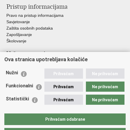
Pristup informacijama
Pravo na pristup informacijama
Savjetovanje
Zaštita osobnih podataka
Zapošljavanje
Školovanje
Važne poveznice
Ova stranica upotrebljava kolačiće
Ministarstvo unutarnjih poslova
Sindikati
Nužni
Prihvaćam
Ne prihvaćam
Udruge
Dom zdravlja MUP-a
Funkcionalni
Prihvaćam
Ne prihvaćam
Policijska akademija
Muzej policije
Statistički
Prihvaćam
Ne prihvaćam
Zaklada policijske solidarnosti
Centar za forenzična ispitivanja, istraživanja i vještačenja "Ivan
Vučetić"
Prihvaćam odabrane
Policijske uprave