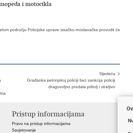
 mopeda i motocikla
jelom području Policijske uprave sisačko-moslavačke provodit će
Sljedeća
a
Građanka petrinjskoj policiji bez sankcija policiji
dragovoljno predala pištolj i streljivo
oma
Ov
Pristup informacijama
V
Nu
Pravo na pristup informacijama
Min
Savjetovanje
Sin