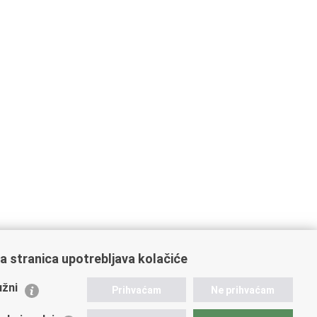
a stranica upotrebljava kolačiće
ažne poveznice
žni
Prihvaćam
Ne prihvaćam
istarstvo unutarnjih poslova
dikati