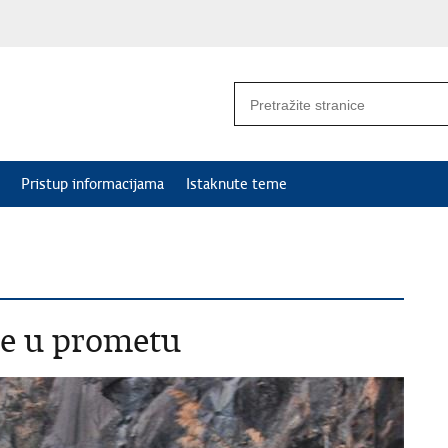
Pristup informacijama
Istaknute teme
e u prometu