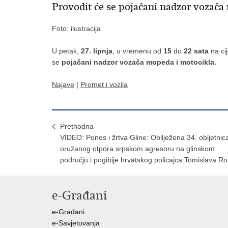
Provodit će se pojačani nadzor vozača
Foto: ilustracija
U petak,
27. lipnja
, u vremenu od
15
do
22 sata
na ci
se
pojačani nadzor vozača mopeda i motocikla.
Najave
|
Promet i vozila
Prethodna
VIDEO: Ponos i žrtva Gline: Obilježena 34. obljetnic
oružanog otpora srpskom agresoru na glinskom
području i pogibije hrvatskog policajca Tomislava R
e-Građani
e-Građani
e-Savjetovanja