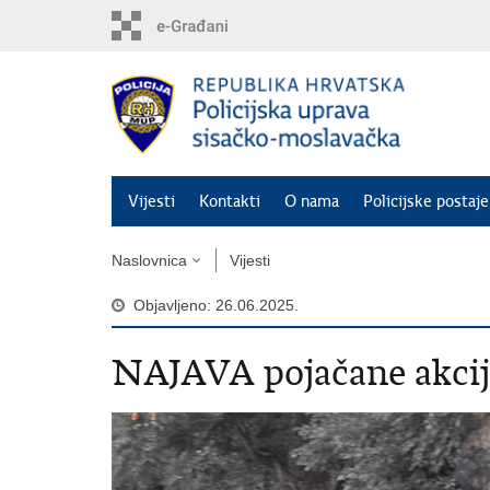
Preskoči
na
glavni
sadržaj
Vijesti
Kontakti
O nama
Policijske postaje
Naslovnica
Vijesti
Objavljeno: 26.06.2025.
NAJAVA pojačane akcij