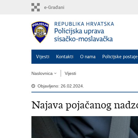
Preskoči
na
glavni
sadržaj
Vijesti
Kontakti
O nama
Policijske postaje
Naslovnica
Vijesti
Objavljeno: 26.02.2024.
Najava pojačanog nadz