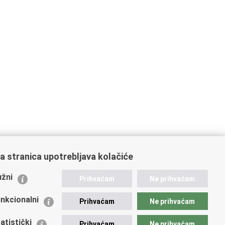
a stranica upotrebljava kolačiće
ažne poveznice
žni
Prihvaćam
Ne prihvaćam
istarstvo unutarnjih poslova
dikati
nkcionalni
Prihvaćam
Ne prihvaćam
ruge
 zdravlja MUP-a
atistički
Prihvaćam
Ne prihvaćam