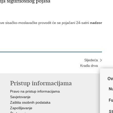
nja sigurnosnog pojasa
prave sisačko-moslavačke provodit će se pojačani 24-satni
nadzor
Sljedeća
​Krađa drva
Ov
Pristup informacijama
V
Nu
Pravo na pristup informacijama
Min
Savjetovanje
Sin
Fu
Zaštita osobnih podataka
Ud
Zapošljavanje
Dom
St