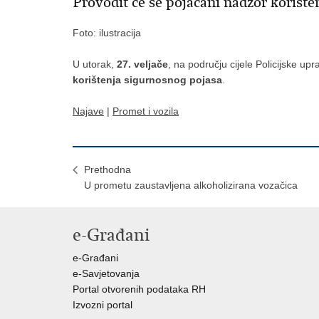
Provodit će se pojačani nadzor korište
Foto: ilustracija
U utorak,
27. veljače
, na području cijele Policijske u
korištenja sigurnosnog pojasa
.
Najave
|
Promet i vozila
Prethodna
U prometu zaustavljena alkoholizirana vozačica
e-Građani
e-Građani
e-Savjetovanja
Portal otvorenih podataka RH
Izvozni portal