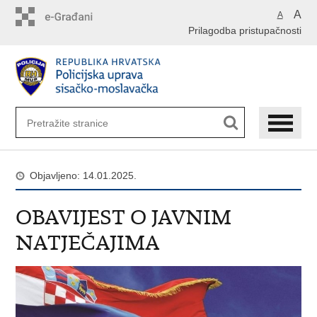
Preskoči
A
A
na
Prilagodba pristupačnosti
glavni
sadržaj
Objavljeno: 14.01.2025.
OBAVIJEST O JAVNIM
NATJEČAJIMA