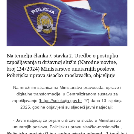
Na temelju članka 7. stavka 2. Uredbe o postupku
zapošljavanja u državnoj službi (Narodne novine,
broj 124/2024) Ministarstvo unutarnjih poslova,
Policijska uprava sisačko-moslavačka, objavljuje
Na mrežnim stranicama Ministarstva pravosuđa, uprave i
digitalne transformacije, u Centraliziranom sustavu za
zapošljavanje (
https://selekcija.gov.hr
) dana 13. siječnja
2025. godine objavljeni su sljedeći javni natječaji:
- Javni natječaj za prijam u državnu službu u Ministarstvo
unutarnjih poslova, Policijsku upravu sisačko-moslavačku,
Policijsku postaju Glina,
radno mjesto referent - 1 izvršitelj