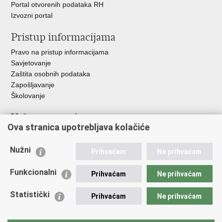
Portal otvorenih podataka RH
Izvozni portal
Pristup informacijama
Pravo na pristup informacijama
Savjetovanje
Zaštita osobnih podataka
Zapošljavanje
Školovanje
Važne poveznice
Ova stranica upotrebljava kolačiće
Ministarstvo unutarnjih poslova
Sindikati
Nužni
Prihvaćam
Ne prihvaćam
Udruge
Dom zdravlja MUP-a
Funkcionalni
Prihvaćam
Ne prihvaćam
Policijska akademija
Muzej policije
Statistički
Prihvaćam
Ne prihvaćam
Zaklada policijske solidarnosti
Centar za forenzična ispitivanja, istraživanja i vještačenja "Ivan
Vučetić"