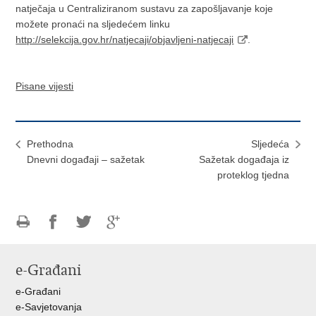
natječaja u Centraliziranom sustavu za zapošljavanje koje
možete pronaći na sljedećem linku
http://selekcija.gov.hr/natjecaji/objavljeni-natjecaji
.
Pisane vijesti
Prethodna
Sljedeća
Dnevni događaji – sažetak
Sažetak događaja iz
proteklog tjedna
Ispiši
Podijeli
Podijeli
Podijeli
stranicu
na
na
na
e-Građani
Facebooku
Twitteru
Google
+
e-Građani
e-Savjetovanja