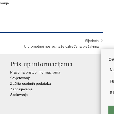
avanje.
Sljedeća
U prometnoj nesreći teže ozlijeđena pješakinja
Ov
Pristup informacijama
V
Nu
Pravo na pristup informacijama
Min
Savjetovanje
Sin
Fu
Zaštita osobnih podataka
Ud
Zapošljavanje
Dom
St
Školovanje
Pol
Muz
Zak
Cen