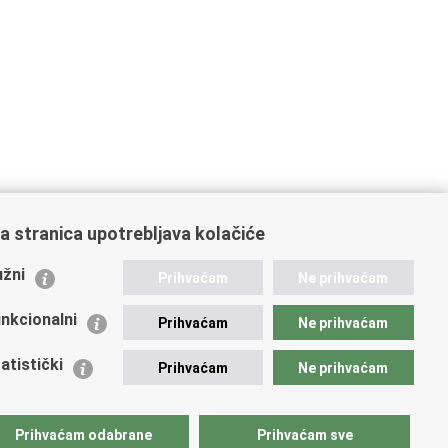
a stranica upotrebljava kolačiće
ažne poveznice
žni
Prihvaćam
Ne prihvaćam
istarstvo unutarnjih poslova
dikati
nkcionalni
Prihvaćam
Ne prihvaćam
ruge
 zdravlja MUP-a
atistički
Prihvaćam
Ne prihvaćam
icijska akademija
ej policije
lada policijske solidarnosti
Prihvaćam odabrane
Prihvaćam sve
tar za forenzična ispitivanja, istraživanja i vještačenja