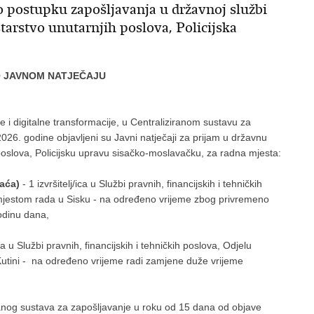
o postupku zapošljavanja u državnoj službi
tarstvo unutarnjih poslova, Policijska
O JAVNOM NATJEČAJU
i digitalne transformacije, u Centraliziranom sustavu za
026. godine objavljeni su Javni natječaji za prijam u državnu
poslova, Policijsku upravu sisačko-moslavačku, za radna mjesta:
aća)
- 1 izvršitelj/ica u Službi pravnih, financijskih i tehničkih
s mjestom rada u Sisku - na određeno vrijeme zbog privremeno
odinu dana,
ica u Službi pravnih, financijskih i tehničkih poslova, Odjelu
Kutini - na određeno vrijeme radi zamjene duže vrijeme
ranog sustava za zapošljavanje u roku od 15 dana od objave