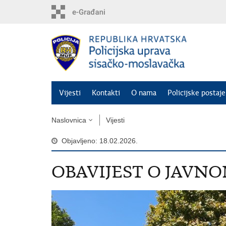
Preskoči
na
glavni
sadržaj
Vijesti
Kontakti
O nama
Policijske postaje
Naslovnica
Vijesti
Objavljeno: 18.02.2026.
OBAVIJEST O JAVN