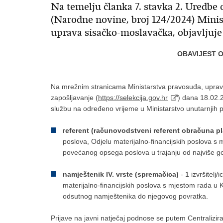
Na temelju članka 7. stavka 2. Uredbe 
(Narodne novine, broj 124/2024) Minis
uprava sisačko-moslavačka, objavljuje
OBAVIJEST 
Na mrežnim stranicama Ministarstva pravosuđa, uprave 
zapošljavanje (
https://selekcija.gov.hr
) dana 18.02.2
službu na određeno vrijeme u Ministarstvo unutarnjih 
r
eferent (računovodstveni referent obračuna pl
poslova, Odjelu materijalno-financijskih poslova 
povećanog opsega poslova u trajanju od najviše g
namještenik IV. vrste (spremačica)
- 1 izvršitelj/
materijalno-financijskih poslova s mjestom rada u 
odsutnog namještenika do njegovog povratka.
Prijave na javni natječaj podnose se putem Centralizi