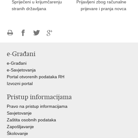
​Spriječeni u krijumčarenju
​Prijavljeni zbog računalne
stranih državljana
prijevare i pranja novca
Ispiši
Podijeli
Podijeli
Podijeli
stranicu
na
na
na
e-Građani
Facebooku
Twitteru
Google
+
e-Građani
e-Savjetovanja
Portal otvorenih podataka RH
Izvozni portal
Pristup informacijama
Pravo na pristup informacijama
Savjetovanje
Zaštita osobnih podataka
Zapošljavanje
Školovanje