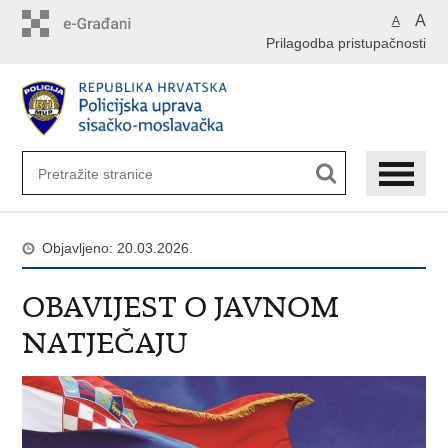
Preskoči
A
A
na
Prilagodba pristupačnosti
glavni
sadržaj
Objavljeno: 20.03.2026.
OBAVIJEST O JAVNOM
NATJEČAJU